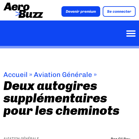
Devenir premium
Se connecter
Accueil
»
Aviation Générale
»
Deux autogires
supplémentaires
pour les cheminots