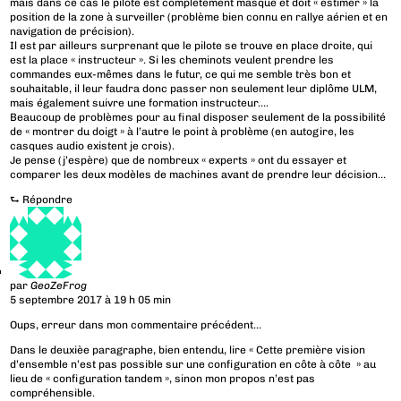
mais dans ce cas le pilote est complètement masqué et doit « estimer » la
position de la zone à surveiller (problème bien connu en rallye aérien et en
navigation de précision).
Il est par ailleurs surprenant que le pilote se trouve en place droite, qui
est la place « instructeur ». Si les cheminots veulent prendre les
commandes eux-mêmes dans le futur, ce qui me semble très bon et
souhaitable, il leur faudra donc passer non seulement leur diplôme ULM,
mais également suivre une formation instructeur….
Beaucoup de problèmes pour au final disposer seulement de la possibilité
de « montrer du doigt » à l’autre le point à problème (en autogire, les
casques audio existent je crois).
Je pense (j’espère) que de nombreux « experts » ont du essayer et
comparer les deux modèles de machines avant de prendre leur décision…
⮑
Répondre
par
GeoZeFrog
5 septembre 2017 à 19 h 05 min
Oups, erreur dans mon commentaire précédent…
Dans le deuxièe paragraphe, bien entendu, lire « Cette première vision
d’ensemble n’est pas possible sur une configuration en côte à côte » au
lieu de « configuration tandem », sinon mon propos n’est pas
compréhensible.