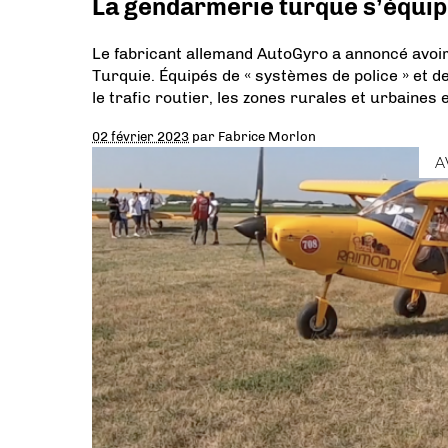
La gendarmerie turque s’équip
Le fabricant allemand AutoGyro a annoncé avoir 
Turquie. Équipés de « systèmes de police » et d
le trafic routier, les zones rurales et urbaines 
02 février 2023
par
Fabrice Morlon
A