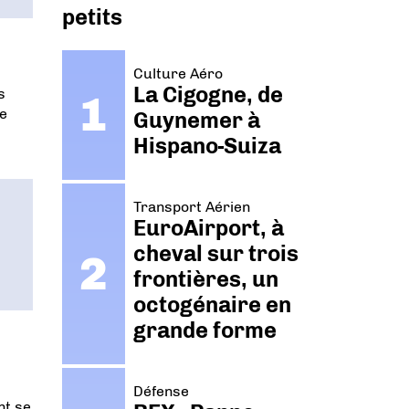
petits
Culture Aéro
La Cigogne, de
s
le
Guynemer à
Hispano-Suiza
Transport Aérien
EuroAirport, à
cheval sur trois
frontières, un
octogénaire en
grande forme
Défense
nt se