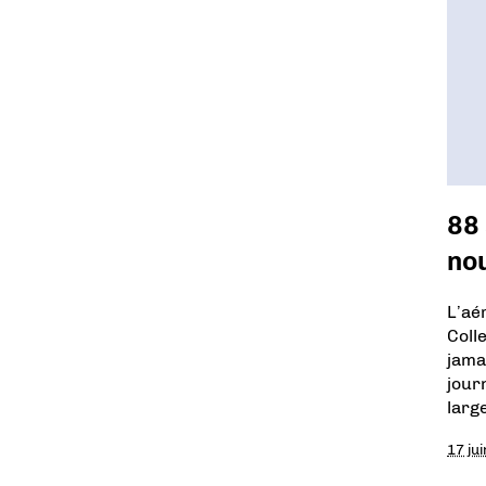
88 
no
L’aé
Coll
jama
jour
larg
17 ju