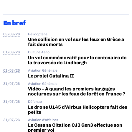
En bref
03/08/26
Hélicoptère
Une collision en vol sur les feux en Grèce a
fait deux morts
01/08/26
Culture Aéro
Un vol commémoratif pour le centenaire de
la traversée de Lindbergh
01/08/26
Aviation Générale
Le projet Catalina II
31/07/26
Aviation Générale
Vidéo – A quand les premiers largages
nocturnes sur les feux de forêt en France ?
31/07/26
Défense
Le drone U145 d’Airbus Helicopters fait des
petits
31/07/26
Aviation d'Affaires
Le Cessna Citation CJ3 Gen3 effectue son
premier vol