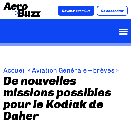
Devenir premium
Se connecter
Accueil
»
Aviation Générale – brèves
»
De nouvelles
missions possibles
pour le Kodiak de
Daher