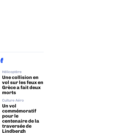
ef
Hélicoptère
Une collision en
vol sur les feux en
Grèce a fait deux
morts
Culture Aéro
Un vol
commémoratif
pour le
centenaire de la
traversée de
Lindbergh