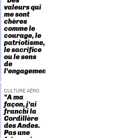
"Des
valeurs qui
me sont
chères
comme le
courage, le
patriotisme,
le sacrifice
ou le sens
de
l’engagement."
CULTURE AÉRO
"A ma
façon, j’ai
franchi la
Cordillère
des Andes.
Pas une