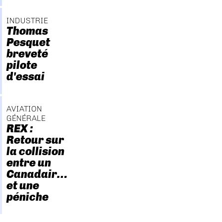
INDUSTRIE
Thomas
Pesquet
breveté
pilote
d'essai
AVIATION
GÉNÉRALE
REX :
Retour sur
la collision
entre un
Canadair…
et une
péniche