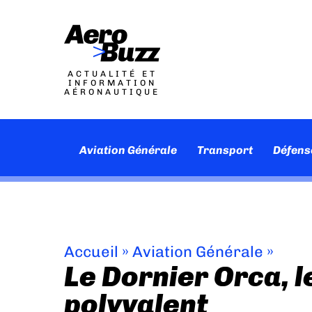
ACTUALITÉ ET
INFORMATION
AÉRONAUTIQUE
Aviation Générale
Transport
Défens
Accueil
»
Aviation Générale
»
Le Dornier Orca, l
polyvalent