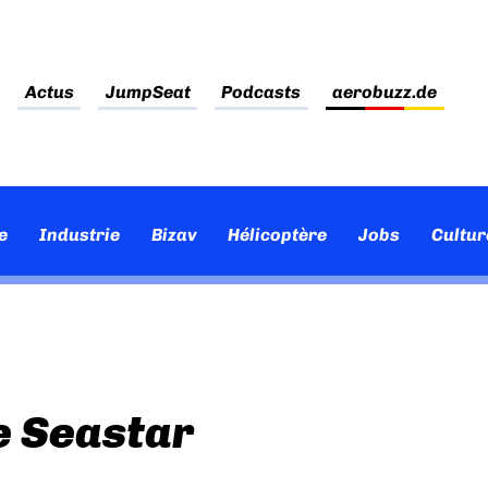
Actus
JumpSeat
Podcasts
aerobuzz.de
e
Industrie
Bizav
Hélicoptère
Jobs
Cultur
e Seastar