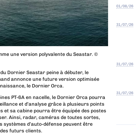
01/08/26
31/07/26
mme une version polyvalente du Seastar. ©
31/07/26
 du Dornier Seastar peine à débuter, le
mand annonce une future version optimisée
onnaissance, le Dornier Orca.
31/07/26
ines PT-6A en nacelle, le Dornier Orca pourra
illance et d’analyse grâce à plusieurs points
es et sa cabine pourra être équipée des postes
iser. Ainsi, radar, caméras de toutes sortes,
s systèmes d’auto-défense peuvent être
des futurs clients.