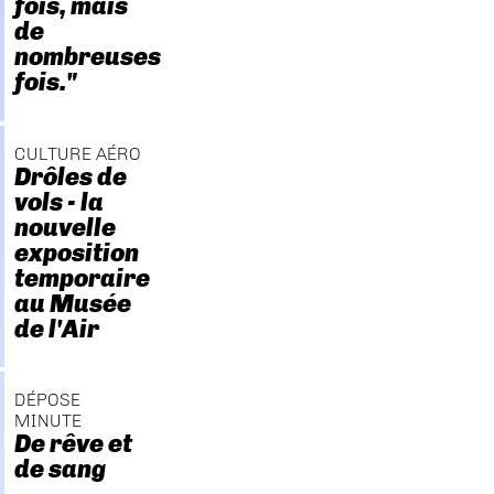
fois, mais
de
nombreuses
fois."
CULTURE AÉRO
Drôles de
vols - la
nouvelle
exposition
temporaire
au Musée
de l'Air
DÉPOSE
MINUTE
De rêve et
de sang