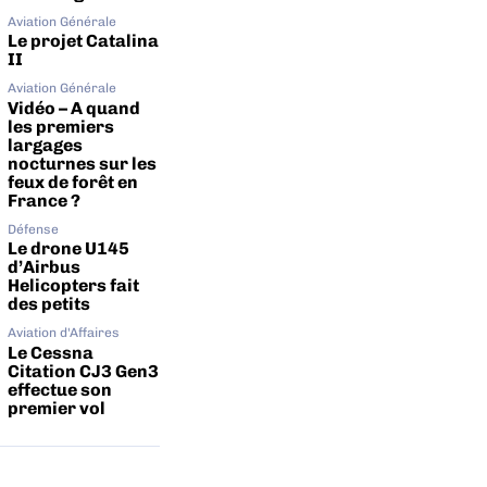
Aviation Générale
Le projet Catalina
II
Aviation Générale
Vidéo – A quand
les premiers
largages
nocturnes sur les
feux de forêt en
France ?
Défense
Le drone U145
d’Airbus
Helicopters fait
des petits
Aviation d'Affaires
Le Cessna
Citation CJ3 Gen3
effectue son
premier vol