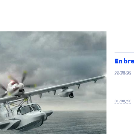
En br
03/08/26
01/08/26