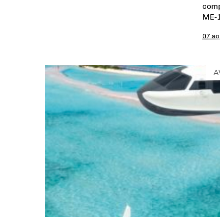
comp
ME-1
07 ao
A