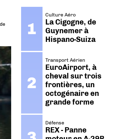
Culture Aéro
La Cigogne, de
 de
Guynemer à
Hispano-Suiza
Transport Aérien
EuroAirport, à
cheval sur trois
frontières, un
octogénaire en
grande forme
Défense
REX - Panne
moteur en A-29B.