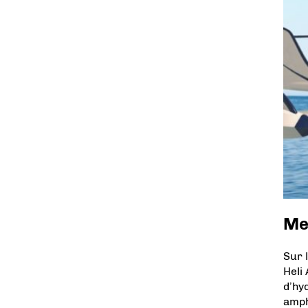
Me
Sur 
Heli
d’hy
amph