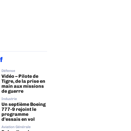
f
Défense
Vidéo – Pilote de
Tigre, de la prise en
main aux missions
de guerre
Industrie
Un septième Boeing
777-9 rejoint le
programme
d’essais en vol
Aviation Générale