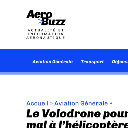
ACTUALITÉ ET
INFORMATION
AÉRONAUTIQUE
Aviation Générale
Transport
Défens
Accueil
»
Aviation Générale
»
Le Volodrone pour
mal à l’hélicoptèr