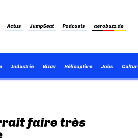
Actus
JumpSeat
Podcasts
aerobuzz.de
e
Industrie
Bizav
Hélicoptère
Jobs
Cultur
rait faire très
e