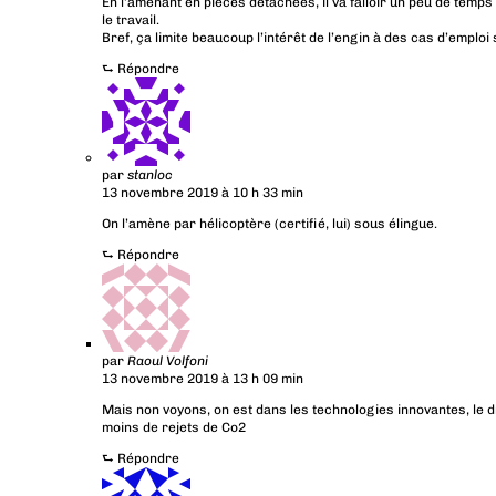
En l’amenant en pièces détachées, il va falloir un peu de temp
le travail.
Bref, ça limite beaucoup l’intérêt de l’engin à des cas d’emploi
⮑
Répondre
par
stanloc
13 novembre 2019 à 10 h 33 min
On l’amène par hélicoptère (certifié, lui) sous élingue.
⮑
Répondre
par
Raoul Volfoni
13 novembre 2019 à 13 h 09 min
Mais non voyons, on est dans les technologies innovantes, le dr
moins de rejets de Co2
⮑
Répondre