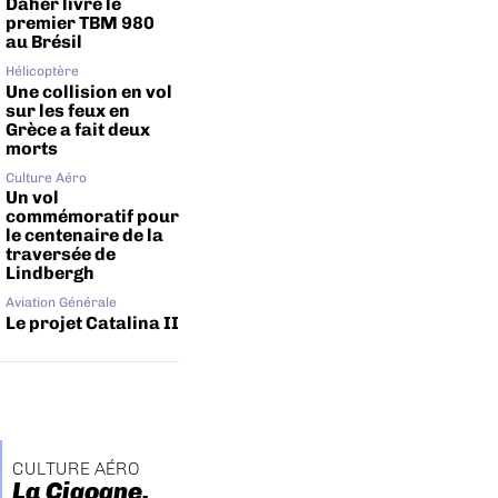
Daher livre le
premier TBM 980
au Brésil
Hélicoptère
Une collision en vol
sur les feux en
Grèce a fait deux
morts
Culture Aéro
Un vol
commémoratif pour
le centenaire de la
traversée de
Lindbergh
Aviation Générale
Le projet Catalina II
CULTURE AÉRO
La Cigogne,