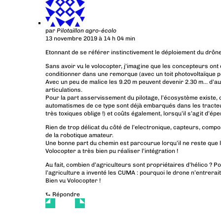
par
Pilotaillon agro-écolo
13 novembre 2019 à 14 h 04 min
Etonnant de se référer instinctivement le déploiement du drôn
Sans avoir vu le volocopter, j’imagine que les concepteurs ont 
conditionner dans une remorque (avec un toit photovoltaïque p
Avec un peu de malice les 9.20 m peuvent devenir 2.30 m… d’aut
articulations.
Pour la part asservissement du pilotage, l’écosystème existe,
automatismes de ce type sont déjà embarqués dans les tracteu
très toxiques oblige !) et coûts également, lorsqu’il s’agit d’
Rien de trop délicat du côté de l’electronique, capteurs, compo
de la robotique amateur.
Une bonne part du chemin est parcourue lorqu’il ne reste que la 
Volocopter a très bien pu réaliser l’intégration !
Au fait, combien d’agriculteurs sont propriétaires d’hélico ?
l’agriculture a inventé les CUMA : pourquoi le drone n’entrerai
Bien vu Volocopter !
⮑
Répondre