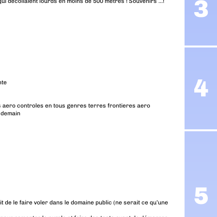
qui décollaient lourds en moins de 500 mètres ! Souvenirs …!
nte
s aero controles en tous genres terres frontieres aero
t demain
 de le faire voler dans le domaine public (ne serait ce qu’une