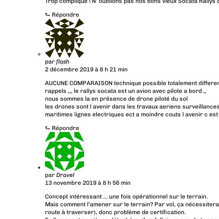
Trop compliqué ! N’ oublions pas nos bons vieux Socata Rallys 
⮑
Répondre
par
flash
2 décembre 2019 à 8 h 21 min
AUCUNE COMPARAISON technique possible totalement differe
rappels ,,, le rallys socata est un avion avec pilote a bord ,,
nous sommes la en présence de drone piloté du sol
les drones sont l avenir dans les travaux aeriens surveillance
maritimes lignes electriques ect a moindre couts l avenir c es
⮑
Répondre
par
Dravel
13 novembre 2019 à 8 h 56 min
Concept intéressant … une fois opérationnel sur le terrain.
Mais comment l’amener sur le terrain? Par vol, ça nécessiterait
route à traverser), donc problème de certification.