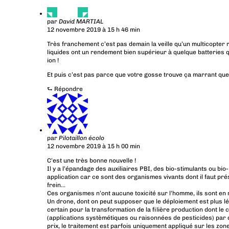
par
David MARTIAL
12 novembre 2019 à 15 h 46 min
Très franchement c’est pas demain la veille qu’un multicopter 
liquides ont un rendement bien supérieur à quelque batteries qu
ion !
Et puis c’est pas parce que votre gosse trouve ça marrant que l
⮑
Répondre
par
Pilotaillon écolo
12 novembre 2019 à 15 h 00 min
C’est une très bonne nouvelle !
Il y a l’épandage des auxiliaires PBI, des bio-stimulants ou b
application car ce sont des organismes vivants dont il faut prése
frein…
Ces organismes n’ont aucune toxicité sur l’homme, ils sont en
Un drone, dont on peut supposer que le déploiement est plus lé
certain pour la transformation de la filière production dont l
(applications systèmétiques ou raisonnées de pesticides) pa
prix, le traitement est parfois uniquement appliqué sur les zone