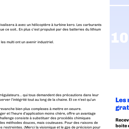
rivalisera à avec un hélicoptère à turbine kero. Les carburants
e ce soit.. En plus c’est propulsé par des batteries du lithium
es multi ont un avenir industriel.
io-régulateurs… qui tous demandent des précautions dans leur
Les 
rver l’intégrité tout au long de la chaine. Et ce n’est qu’un
grat
 revanche bien plus complexes à mettre en oeuvre.
ger et l’heure d’application moins chère, offre un avantage
e challenge consiste à substituer des procédés chimiques
Recev
r des méthodes douces, mais couteuses. Pour des raisons de
boite 
s restreintes. (Merci la visionique et le gps de précision pour