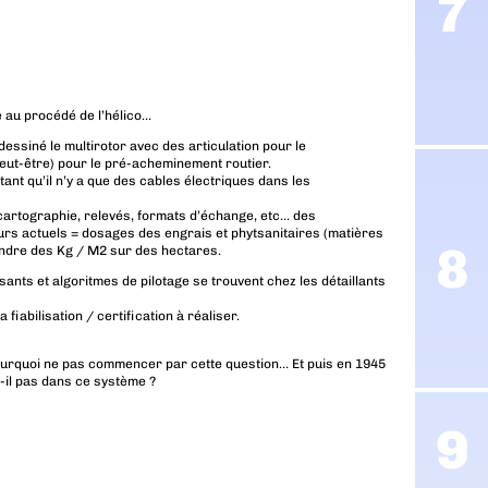
e au procédé de l’hélico…
dessiné le multirotor avec des articulation pour le
eut-être) pour le pré-acheminement routier.
ant qu’il n’y a que des cables électriques dans les
 cartographie, relevés, formats d’échange, etc… des
rs actuels = dosages des engrais et phytsanitaires (matières
épendre des Kg / M2 sur des hectares.
sants et algoritmes de pilotage se trouvent chez les détaillants
fiabilisation / certification à réaliser.
 Pourquoi ne pas commencer par cette question… Et puis en 1945
t-il pas dans ce système ?