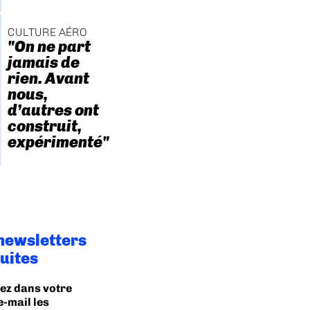
CULTURE AÉRO
"On ne part
jamais de
rien. Avant
nous,
d’autres ont
construit,
expérimenté"
newsletters
uites
ez dans votre
e-mail les