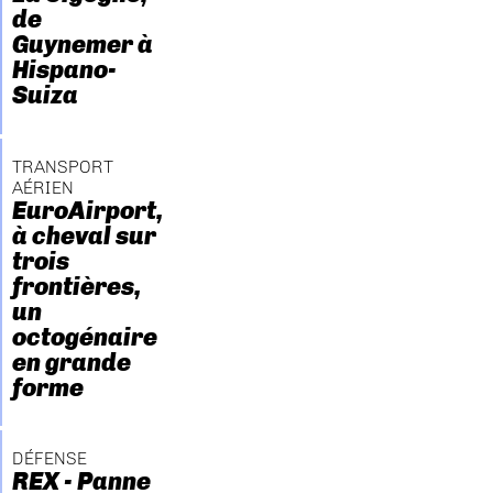
de
Guynemer à
Hispano-
Suiza
TRANSPORT
AÉRIEN
EuroAirport,
à cheval sur
trois
frontières,
un
octogénaire
en grande
forme
DÉFENSE
REX - Panne