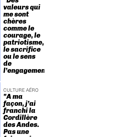
"Des
valeurs qui
me sont
chères
comme le
courage, le
patriotisme,
le sacrifice
ou le sens
de
l’engagement."
CULTURE AÉRO
"A ma
façon, j’ai
franchi la
Cordillère
des Andes.
Pas une