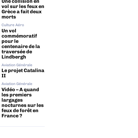
Une collision en
vol sur les feux en
Grèce a fait deux
morts
Culture Aéro
Un vol
commémoratif
pour le
centenaire de la
traversée de
Lindbergh
Aviation Générale
Le projet Catalina
II
Aviation Générale
Vidéo – A quand
les premiers
largages
nocturnes sur les
feux de forêt en
France ?