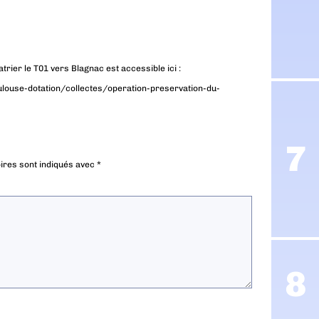
rier le T01 vers Blagnac est accessible ici :
louse-dotation/collectes/operation-preservation-du-
ires sont indiqués avec
*