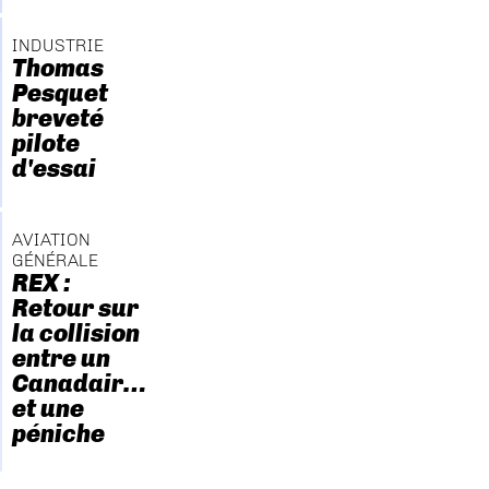
INDUSTRIE
Thomas
Pesquet
breveté
pilote
d'essai
AVIATION
GÉNÉRALE
REX :
Retour sur
la collision
entre un
Canadair…
et une
péniche