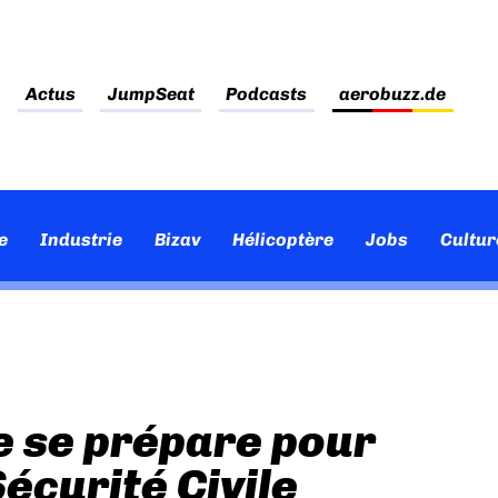
Actus
JumpSeat
Podcasts
aerobuzz.de
e
Industrie
Bizav
Hélicoptère
Jobs
Cultur
e se prépare pour
Sécurité Civile