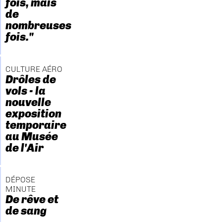
fois, mais
de
nombreuses
fois."
CULTURE AÉRO
Drôles de
vols - la
nouvelle
exposition
temporaire
au Musée
de l'Air
DÉPOSE
MINUTE
De rêve et
de sang