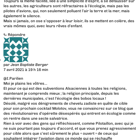
Toujours la même facilité, liée à une simplicité d’esprit, à se défausser sur
les autres, les agriculteurs sont réfractaires à l’écologie, mais pas les
pilotes d’avions, qui, non seulement polluent l’air la terre et la mer, mais
également le silence.
Mais si jamais, on ose s’opposer à leur loisir, ils se mettent en colère, des
vrais mômes quoi, avec leurs rêves d’enfant.
⮑
Répondre
par
Jean Baptiste Berger
7 avril 2021 à 19 h 16 min
@I.Parilien
Moi je plains les vôtres…
Et pour ce qui est des subventions Alsaciennes à toutes les religions,
maintenant je comprends mieux ; la religion principale, depuis les
dernières municipales, c’est l’écologie des bobos locaux !
Désolé, malgré vos dénigrements de chevelu zadiste en quête de cible
pour son prochain cocktail Molotov, vous ne convaincrez sur ce blog que
des révolutionaires d’opérette désespérés qui entrent en écologie comme
on rentre dans une secte salvatrice.
Rien à voir avec des gens qui réflėchissent, comme Pilotaillon, avec qui je
ne suis pourtant pas toujours d’accord, et que vous prenez agressivement
pour cible alors que c’est sûrement le plus « ouvert » de ceux qui
souhaitent intègrer l’aviation dans ce monde qui se rėchauffe