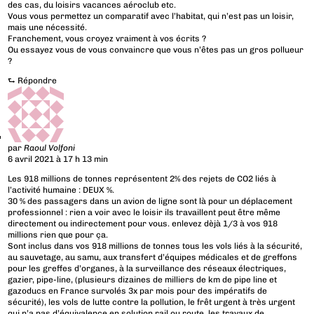
des cas, du loisirs vacances aéroclub etc.
Vous vous permettez un comparatif avec l’habitat, qui n’est pas un loisir,
mais une nécessité.
Franchement, vous croyez vraiment à vos écrits ?
Ou essayez vous de vous convaincre que vous n’êtes pas un gros pollueur
?
⮑
Répondre
par
Raoul Volfoni
6 avril 2021 à 17 h 13 min
Les 918 millions de tonnes représentent 2% des rejets de CO2 liés à
l’activité humaine : DEUX %.
30 % des passagers dans un avion de ligne sont là pour un déplacement
professionnel : rien a voir avec le loisir ils travaillent peut être même
directement ou indirectement pour vous. enlevez dèjà 1/3 à vos 918
millions rien que pour ça.
Sont inclus dans vos 918 millions de tonnes tous les vols liés à la sécurité,
au sauvetage, au samu, aux transfert d’équipes médicales et de greffons
pour les greffes d’organes, à la surveillance des réseaux électriques,
gazier, pipe-line, (plusieurs dizaines de milliers de km de pipe line et
gazoducs en France survolés 3x par mois pour des impératifs de
sécurité), les vols de lutte contre la pollution, le frêt urgent à très urgent
qui n’a pas d’équivalence en solution rail ou route, les travaux de