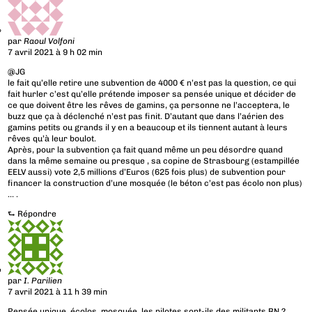
par
Raoul Volfoni
7 avril 2021 à 9 h 02 min
@JG
le fait qu’elle retire une subvention de 4000 € n’est pas la question, ce qui
fait hurler c’est qu’elle prétende imposer sa pensée unique et décider de
ce que doivent être les rêves de gamins, ça personne ne l’acceptera, le
buzz que ça à déclenché n’est pas finit. D’autant que dans l’aérien des
gamins petits ou grands il y en a beaucoup et ils tiennent autant à leurs
rêves qu’à leur boulot.
Après, pour la subvention ça fait quand même un peu désordre quand
dans la même semaine ou presque , sa copine de Strasbourg (estampillée
EELV aussi) vote 2,5 millions d’Euros (625 fois plus) de subvention pour
financer la construction d’une mosquée (le béton c’est pas écolo non plus)
… .
⮑
Répondre
par
I. Parilien
7 avril 2021 à 11 h 39 min
Pensée unique, écolos, mosquée, les pilotes sont-ils des militants RN ?