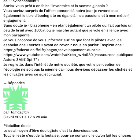
de l’Environnement ?
Seriez vous prêt à en faire l’inventaire et la somme globale ?
Vous seriez surpris de l’effort consenti à notre (car je revendique
également le titre d’écologiste eu égard à mes passions et à mon métier)
engagement.
Sans doute je « blasphème » en étant également un pilote qui fait parfois un
peu de bruit avec 100cv, ou je marche autant que je vole en silence avec
mon parapente….
Je vous propose de vous informer sur ce que font le pilotes avec les
associations « vertes » avant de revenir nous en parler. Inspirations :
https://federation.ffvl.fr/pages/developpement-durable
https://www.youtube.com/watch?v=Kxbn_wHcS30
(ressources publiques
Asters 3Mil€ Dpt 74)
Je regrette, dans l’intérêt de notre société, que votre perception de
l’écologie ne soit pas la mienne car nous devrions dépasser les clichés et
les clivages avec ce sujet crucial.
⮑
Répondre
par
Tamaziflan
6 avril 2021 à 17 h 29 min
Pilotaillon écolo
Le seul moyen d’être écologiste c’est la décroissance.
Tout le reste c’est de la foutaise, pour se convaincre qu’on fait les choses