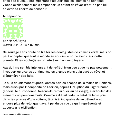
dites ces clubs. Il est important d’ajouter que les libertés ne sont pas
visées explicitement mais empêcher un enfant de rêver n’est-ce pas lui
enlever sa liberté de penser ?
⮑
Répondre
par
Henri Payre
6 avril 2021 à 16 h 07 min
Ca soulage sans doute de traiter les écologistes de khmers verts, mais on
peut accepter que tout le monde se soucie de notre avenir sur cette
planète. Et les écologistes ont été élus par des citoyens.
Aussi, il me semble intéressant de réfléchir un peu et de ne pas seulement
invoquer les grands sentiments, les grands élans et la part du rêve, et
d’énumérer des faits.
Je suis doublement stupéfié, certes par les propos de la maire de Poitiers,
mais aussi par l’incapacité de l’aérien, depuis l’irruption du Flight Shame
(spécialité européenne, faisons-le remarquer au passage), à articuler des
éléments un peu construits. Comme s’il était réduit à l’état de lapin pris
dans les phares d’une voiture, tétanisé, incapable de se défendre et
encore plus de rétorquer, ayant perdu de vue ce qu’il représente et
apporte à la civilisation.
Quelques éléments :