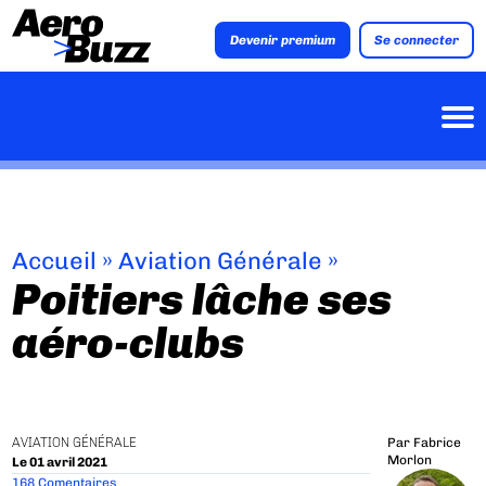
Devenir premium
Se connecter
Accueil
»
Aviation Générale
»
Poitiers lâche ses
aéro-clubs
AVIATION GÉNÉRALE
Par
Fabrice
Morlon
Le 01 avril 2021
168 Comentaires