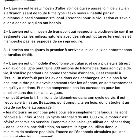
1 – L’aérien est le seul moyen d’aller voir ce qui se passe loin, de visu, en
s’affranchissant de toute filtre type « fake news » installé par un
quelconque parti communiste local. Essentiel pour la civilisation et savoir
aller aider ceux qui en ont besoin.
2 – L’aérien est un moyen de transport qui respecte la biodiversité car il ne
segmente pas les milieux naturels avec des infrastructures terrestres et
n’empêche pas les espèces de se reproduire.
3 – L’aérien est toujours le premier à arriver sur les lieux de catastrophes
naturelles (Haïti).
4 – L’aérien est un modèle d’économie circulaire, et ce à plusieurs titres :
– un avion de ligne peut faire 300 millions de kilomètres dans son cycle de
vie, il s’utilise pendant une bonne trentaine d’années, il est recyclé à
l’issue. On n’enfouit pas les avions dans des décharges, on n’a pas à se
creuser la tête pour savoir comment trier les déchets, on sait exactement
ce qu’il y a dedans. Et on ne compresse pas les carcasses pour les
empiler dans des terrains vagues.
– un petit avion fait 3 millions de kilomètres dans son cycle de vie, il est
recyclable à l’issue. Beaucoup sont construits en bois, donc stockent un
peu de carbone au passage !
– les moteurs ne sont pas jetés pour être simplement refondus, ils sont
rénovés à l’infini. Après un cycle standard de 400.000 km, le moteur est
révisé et remis en service. Economie circulaire (réutilisation, réparation).
– dans l’aérien, par définition, on construit léger, on utilise donc le
minimum de matière possible. Encore de l’économie circulaire (utiliser
moins et plus intelligemment).