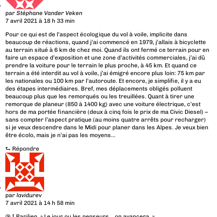
par
Stéphane Vander Veken
7 avril 2021 à 18 h 33 min
Pour ce qui est de l’aspect écologique du vol à voile, implicite dans
beaucoup de réactions, quand j’ai commencé en 1979, j’allais à bicyclette
au terrain situé à 6 km de chez moi. Quand ils ont fermé ce terrain pour en
faire un espace d’exposition et une zone d’activités commerciales, j’ai dû
prendre la voiture pour le terrain le plus proche, à 45 km. Et quand ce
terrain a été interdit au vol à voile, j’ai émigré encore plus loin: 75 km par
les nationales ou 100 km par l’autoroute. Et encore, je simplifie, il y a eu
des étapes intermédiaires. Bref, mes déplacements obligés polluent
beaucoup plus que les remorqués ou les treuillées. Quant à tirer une
remorque de planeur (850 à 1400 kg) avec une voiture électrique, c’est
hors de ma portée financière (deux à cinq fois le prix de ma Civic Diesel) –
sans compter l’aspect pratique (au moins quatre arrêts pour recharger)
si je veux descendre dans le Midi pour planer dans les Alpes. Je veux bien
être écolo, mais je n’ai pas les moyens…
⮑
Répondre
par
lavidurev
7 avril 2021 à 14 h 58 min
@ I.Parilien » Le jour ou les penseurs… on avancera. »