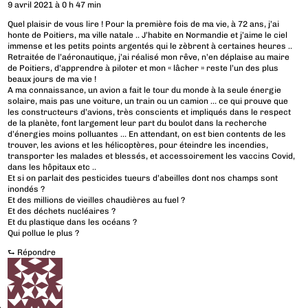
9 avril 2021 à 0 h 47 min
Quel plaisir de vous lire ! Pour la première fois de ma vie, à 72 ans, j’ai
honte de Poitiers, ma ville natale .. J’habite en Normandie et j’aime le ciel
immense et les petits points argentés qui le zèbrent à certaines heures ..
Retraitée de l’aéronautique, j’ai réalisé mon rêve, n’en déplaise au maire
de Poitiers, d’apprendre à piloter et mon « lâcher » reste l’un des plus
beaux jours de ma vie !
A ma connaissance, un avion a fait le tour du monde à la seule énergie
solaire, mais pas une voiture, un train ou un camion … ce qui prouve que
les constructeurs d’avions, très conscients et impliqués dans le respect
de la planète, font largement leur part du boulot dans la recherche
d’énergies moins polluantes … En attendant, on est bien contents de les
trouver, les avions et les hélicoptères, pour éteindre les incendies,
transporter les malades et blessés, et accessoirement les vaccins Covid,
dans les hôpitaux etc ..
Et si on parlait des pesticides tueurs d’abeilles dont nos champs sont
inondés ?
Et des millions de vieilles chaudières au fuel ?
Et des déchets nucléaires ?
Et du plastique dans les océans ?
Qui pollue le plus ?
⮑
Répondre