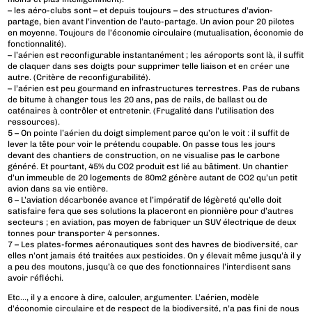
– les aéro-clubs sont – et depuis toujours – des structures d’avion-
partage, bien avant l’invention de l’auto-partage. Un avion pour 20 pilotes
en moyenne. Toujours de l’économie circulaire (mutualisation, économie de
fonctionnalité).
– l’aérien est reconfigurable instantanément ; les aéroports sont là, il suffit
de claquer dans ses doigts pour supprimer telle liaison et en créer une
autre. (Critère de reconfigurabilité).
– l’aérien est peu gourmand en infrastructures terrestres. Pas de rubans
de bitume à changer tous les 20 ans, pas de rails, de ballast ou de
caténaires à contrôler et entretenir. (Frugalité dans l’utilisation des
ressources).
5 – On pointe l’aérien du doigt simplement parce qu’on le voit : il suffit de
lever la tête pour voir le prétendu coupable. On passe tous les jours
devant des chantiers de construction, on ne visualise pas le carbone
généré. Et pourtant, 45% du CO2 produit est lié au bâtiment. Un chantier
d’un immeuble de 20 logements de 80m2 génère autant de CO2 qu’un petit
avion dans sa vie entière.
6 – L’aviation décarbonée avance et l’impératif de légèreté qu’elle doit
satisfaire fera que ses solutions la placeront en pionnière pour d’autres
secteurs ; en aviation, pas moyen de fabriquer un SUV électrique de deux
tonnes pour transporter 4 personnes.
7 – Les plates-formes aéronautiques sont des havres de biodiversité, car
elles n’ont jamais été traitées aux pesticides. On y élevait même jusqu’à il y
a peu des moutons, jusqu’à ce que des fonctionnaires l’interdisent sans
avoir réfléchi.
Etc…, il y a encore à dire, calculer, argumenter. L’aérien, modèle
d’économie circulaire et de respect de la biodiversité, n’a pas fini de nous