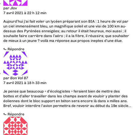
par
Jlov
7 avril 2021 à 22 h 12 min
Aujourd’hui j’ai fait voler un lycéen préparant son BIA : 1 heure de vol par
un ciel immensément bleu, un magnifique soleil et une visi de 100 km au-
dessus des Pyrénées enneigées; au retour il était heureux, moi aussi ; il
souhaite faire carrière dans l’aéro ; il a la fibre, il réussira; que souhaiter
de mieux à un jeune ? voilà ma réponse aux propos ineptes d’une élue.
⮑
Répondre
par
Bon Vol 87
7 avril 2021 à 18 h 33 min
Je pense que beaucoup « d’écologistes » feraient bien de mettre des
bottes et d’aller travailler dans les champs avant de vouloir y planter des
éoliennes dont le bloc support en béton sera encore là dans x milles ans.
Bref, vouloir interdire l’avion permettra de revenir au début du 19e siècle…
⮑
Répondre