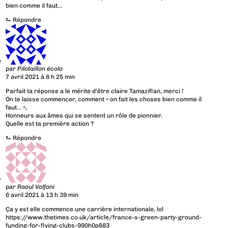
bien comme il faut…
⮑
Répondre
par
Pilotaillon écolo
7 avril 2021 à 8 h 25 min
Parfait ta réponse a le mérite d’être claire Tamaziflan, merci !
On te laisse commencer, comment « on fait les choses bien comme il
faut… »,
Honneurs aux âmes qui se sentent un rôle de pionnier.
Quelle est ta première action ?
⮑
Répondre
par
Raoul Volfoni
6 avril 2021 à 13 h 39 min
Ça y est elle commence une carrière internationale, lol
https://www.thetimes.co.uk/article/france-s-green-party-ground-
funding-for-flying-clubs-990h0p683