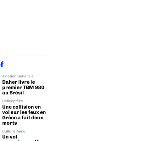
ef
Aviation Générale
Daher livre le
premier TBM 980
au Brésil
Hélicoptère
Une collision en
vol sur les feux en
Grèce a fait deux
morts
Culture Aéro
Un vol