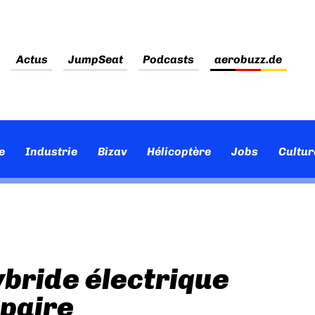
Actus
JumpSeat
Podcasts
aerobuzz.de
e
Industrie
Bizav
Hélicoptère
Jobs
Cultur
ybride électrique
paire