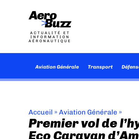
ACTUALITÉ ET
INFORMATION
AÉRONAUTIQUE
Aviation Générale
Transport
Défens
Accueil
»
Aviation Générale
»
Premier vol de l’h
Eco Caravan d’Am