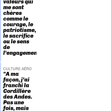
valeurs qui
me sont
chères
comme le
courage, le
patriotisme,
le sacrifice
ou le sens
de
l’engagement."
CULTURE AÉRO
"A ma
façon, j’ai
franchi la
Cordillère
des Andes.
Pas une
fois, mais