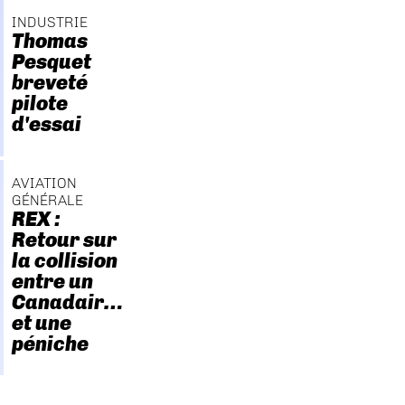
INDUSTRIE
Thomas
Pesquet
breveté
pilote
d'essai
AVIATION
GÉNÉRALE
REX :
Retour sur
la collision
entre un
Canadair…
et une
péniche