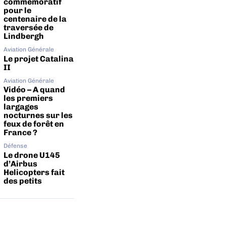
commémoratif
pour le
centenaire de la
traversée de
Lindbergh
Aviation Générale
Le projet Catalina
II
Aviation Générale
Vidéo – A quand
les premiers
largages
nocturnes sur les
feux de forêt en
France ?
Défense
Le drone U145
d’Airbus
Helicopters fait
des petits