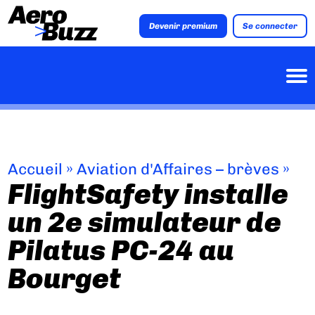
Devenir premium
Se connecter
Accueil
»
Aviation d'Affaires – brèves
»
FlightSafety installe
un 2e simulateur de
Pilatus PC-24 au
Bourget