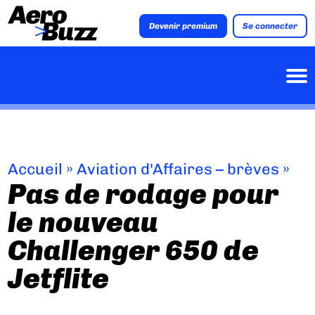
Devenir premium
Se connecter
Accueil
»
Aviation d'Affaires – brèves
»
Pas de rodage pour
le nouveau
Challenger 650 de
Jetflite