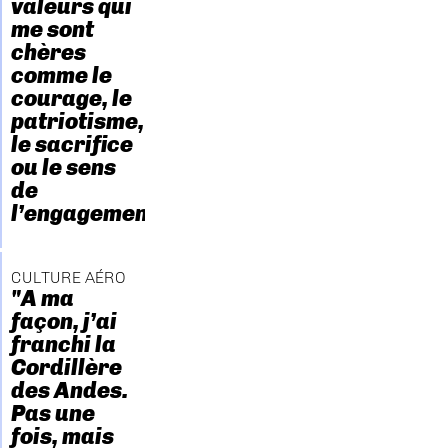
valeurs qui
me sont
chères
comme le
courage, le
patriotisme,
le sacrifice
ou le sens
de
l’engagement."
CULTURE AÉRO
"A ma
façon, j’ai
franchi la
Cordillère
des Andes.
Pas une
fois, mais