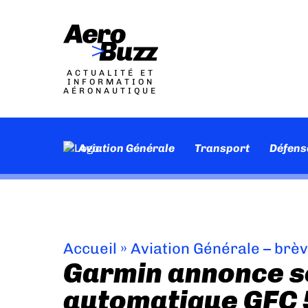
ACTUALITÉ ET
INFORMATION
AÉRONAUTIQUE
Aviation Générale
Transport
Défens
Accueil
»
Aviation Générale – brè
Garmin annonce so
automatique GFC