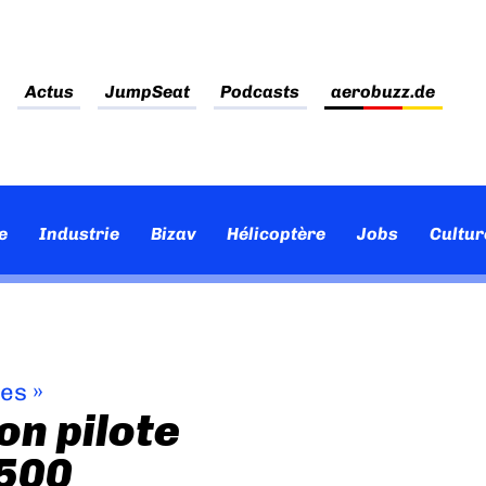
Actus
JumpSeat
Podcasts
aerobuzz.de
e
Industrie
Bizav
Hélicoptère
Jobs
Cultur
ves
»
n pilote
 500