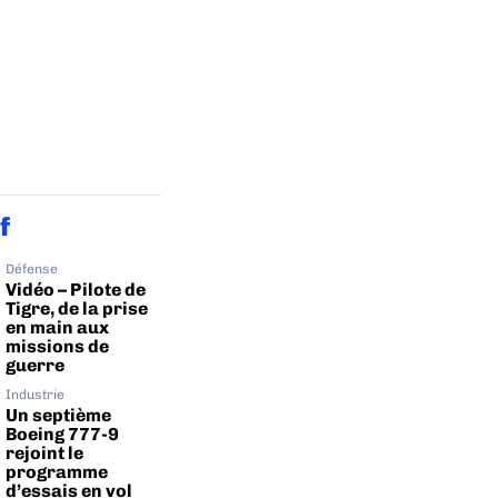
f
Défense
Vidéo – Pilote de
Tigre, de la prise
en main aux
missions de
guerre
Industrie
Un septième
Boeing 777-9
rejoint le
programme
d’essais en vol