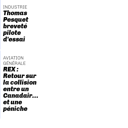
INDUSTRIE
Thomas
Pesquet
breveté
pilote
d'essai
AVIATION
GÉNÉRALE
REX :
Retour sur
la collision
entre un
Canadair…
et une
péniche