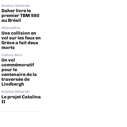
Aviation Générale
Daher livre le
premier TBM 980
au Brésil
Hélicoptère
Une collision en
vol sur les feux en
Grèce a fait deux
morts
Culture Aéro
Un vol
commémoratif
pour le
centenaire de la
traversée de
Lindbergh
Aviation Générale
Le projet Catalina
II