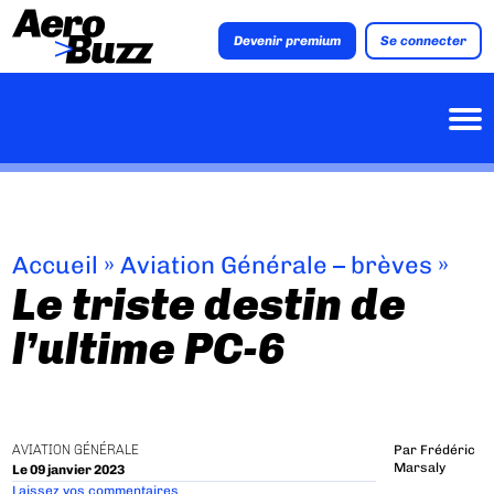
Devenir premium
Se connecter
Accueil
»
Aviation Générale – brèves
»
Le triste destin de
l’ultime PC-6
AVIATION GÉNÉRALE
Par
Frédéric
Marsaly
Le 09 janvier 2023
Laissez vos commentaires