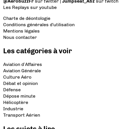
@AerobuzzFr
sur twitter |
Jumpseat_Abz
sur twitch
Les Replays
sur youtube
Charte de déontologie
Conditions générales d'utilisation
Mentions légales
Nous contacter
Les catégories à voir
Aviation d’Affaires
Aviation Générale
Culture Aéro
Débat et opinion
Défense
Dépose minute
Hélicoptère
Industrie
Transport Aérien
Les sujets à lire