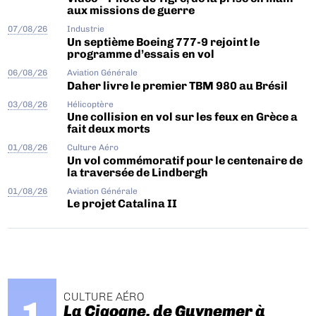
aux missions de guerre
07/08/26
Industrie
Un septième Boeing 777-9 rejoint le
programme d’essais en vol
06/08/26
Aviation Générale
Daher livre le premier TBM 980 au Brésil
03/08/26
Hélicoptère
Une collision en vol sur les feux en Grèce a
fait deux morts
01/08/26
Culture Aéro
Un vol commémoratif pour le centenaire de
la traversée de Lindbergh
01/08/26
Aviation Générale
Le projet Catalina II
CULTURE AÉRO
La Cigogne, de Guynemer à