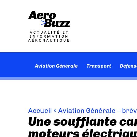
ACTUALITÉ ET
INFORMATION
AÉRONAUTIQUE
Aviation Générale
Transport
Défens
Accueil
»
Aviation Générale – brè
Une soufflante ca
moteurs électriqu