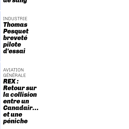
de sang
INDUSTRIE
Thomas
Pesquet
breveté
pilote
d'essai
AVIATION
GÉNÉRALE
REX :
Retour sur
la collision
entre un
Canadair…
et une
péniche