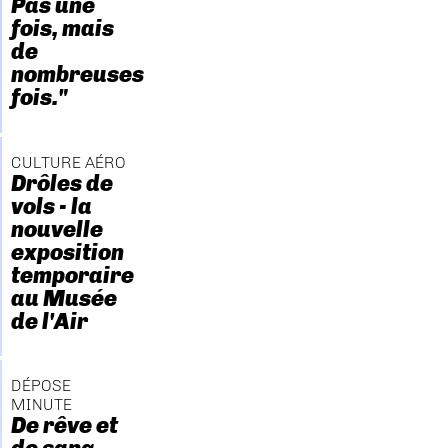
Pas une
fois, mais
de
nombreuses
fois."
CULTURE AÉRO
Drôles de
vols - la
nouvelle
exposition
temporaire
au Musée
de l'Air
DÉPOSE
MINUTE
De rêve et