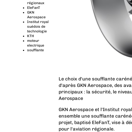
régionaux
EleFanT
GKN
Aerospace
Institut royal
suédois de
technologie
KTH
moteur
electrique
soufflante
Le choix d'une soufflante carénée
d'après GKN Aerospace, des avan
principaux : la sécurité, le nive
Aerospace
GKN Aerospace et l'Institut roya
ensemble une soufflante carénée
projet, baptisé EleFanT, vise à 
pour l'aviation régionale.