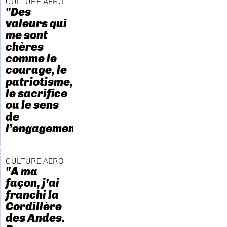
CULTURE AÉRO
"Des
valeurs qui
me sont
chères
comme le
courage, le
patriotisme,
le sacrifice
ou le sens
de
l’engagement."
CULTURE AÉRO
"A ma
façon, j’ai
franchi la
Cordillère
des Andes.