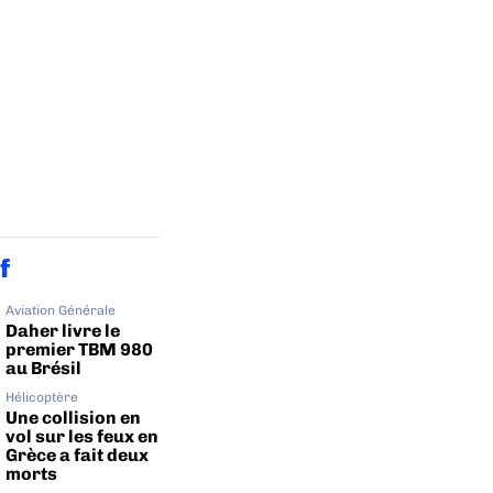
f
Aviation Générale
Daher livre le
premier TBM 980
au Brésil
Hélicoptère
Une collision en
vol sur les feux en
Grèce a fait deux
morts