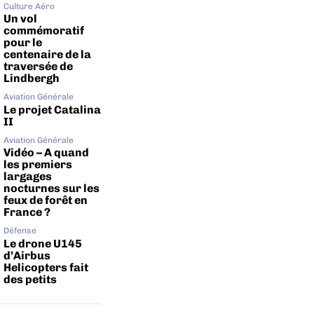
Culture Aéro
Un vol
commémoratif
pour le
centenaire de la
traversée de
Lindbergh
Aviation Générale
Le projet Catalina
II
Aviation Générale
Vidéo – A quand
les premiers
largages
nocturnes sur les
feux de forêt en
France ?
Défense
Le drone U145
d’Airbus
Helicopters fait
des petits