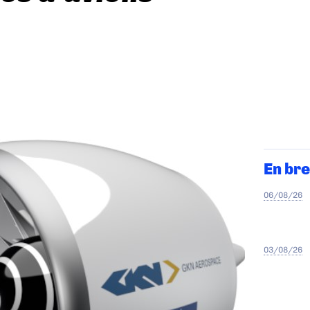
En bre
06/08/26
03/08/26