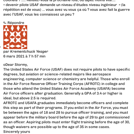
colonels ? ….. Relisez-vous la prochaine fois, ou tapez moins vite….
« devenir pilote USAF demande un niveau d’études niveau ingénieur » (la
répétition est de vous) … vous avez vu vous ça où ? vous avez fait la guerre
avec l’USAF, vous les connaissez un peu ?
⮑
Répondre
par
Krementchuck Yeager
6 mars 2021 à 7 h 57 min
oDear Stormy,
The United States Air Force (USAF) does not require pilots to have specific
degrees, but aviation or science-related majors like aerospace
engineering, computer science or chemistry are helpful. Those who enroll
in the Air Force Reserve Officer Training Corps (AFROTC) in college and
those who attend the United States Air Force Academy (USAFA) become
Air Force officers after graduation. Generally a GPA of 3.4 or higher is
ideal, but above 2.5 is required.
AFROTC and USAFA graduates immediately become officers and complete
this step as part of their programs. If you enlist in the Air Force, you must
be between the ages of 18 and 28 to pursue officer training, and you must
appear before the military board before the age of 29 to get commissioned
as an officer. Aspiring pilots must enter flight training before the age of 30,
though waivers are possible up to the age of 35 in some cases.
Sincerely yours