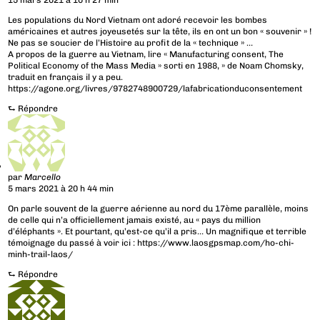
15 mars 2021 à 10 h 27 min
Les populations du Nord Vietnam ont adoré recevoir les bombes
américaines et autres joyeusetés sur la tête, ils en ont un bon « souvenir » !
Ne pas se soucier de l’Histoire au profit de la « technique » …
A propos de la guerre au Vietnam, lire « Manufacturing consent, The
Political Economy of the Mass Media » sorti en 1988, » de Noam Chomsky,
traduit en français il y a peu.
https://agone.org/livres/9782748900729/lafabricationduconsentement
⮑
Répondre
par
Marcello
5 mars 2021 à 20 h 44 min
On parle souvent de la guerre aérienne au nord du 17ème parallèle, moins
de celle qui n’a officiellement jamais existé, au « pays du million
d’éléphants ». Et pourtant, qu’est-ce qu’il a pris… Un magnifique et terrible
témoignage du passé à voir ici :
https://www.laosgpsmap.com/ho-chi-
minh-trail-laos/
⮑
Répondre