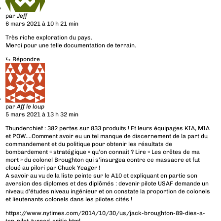
par
Jeff
6 mars 2021 à 10 h 21 min
Très riche exploration du pays.
Merci pour une telle documentation de terrain.
⮑
Répondre
par
Aff le loup
5 mars 2021 à 13 h 32 min
Thunderchief : 382 pertes sur 833 produits ! Et leurs équipages KIA, MIA
et POW….Comment avoir eu un tel manque de discernement de la part du
commandement et du politique pour obtenir les résultats de
bombardement « stratégique » qu’on connait ? Lire « Les crêtes de ma
mort » du colonel Broughton qui s’insurgea contre ce massacre et fut
cloué au pilori par Chuck Yeager !
A savoir au vu de la liste peinte sur le A10 et expliquant en partie son
aversion des diplomes et des diplômés : devenir pilote USAF demande un
niveau d’études niveau ingénieur et on constate la proportion de colonels
et lieutenants colonels dans les pilotes cités !
https://www.nytimes.com/2014/10/30/us/jack-broughton-89-dies-a-