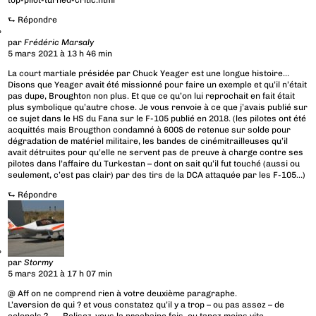
top-pilot-turned-critic.html
⮑
Répondre
par
Frédéric Marsaly
5 mars 2021 à 13 h 46 min
La court martiale présidée par Chuck Yeager est une longue histoire…
Disons que Yeager avait été missionné pour faire un exemple et qu’il n’était
pas dupe, Broughton non plus. Et que ce qu’on lui reprochait en fait était
plus symbolique qu’autre chose. Je vous renvoie à ce que j’avais publié sur
ce sujet dans le HS du Fana sur le F-105 publié en 2018. (les pilotes ont été
acquittés mais Brougthon condamné à 600$ de retenue sur solde pour
dégradation de matériel militaire, les bandes de cinémitrailleuses qu’il
avait détruites pour qu’elle ne servent pas de preuve à charge contre ses
pilotes dans l’affaire du Turkestan – dont on sait qu’il fut touché (aussi ou
seulement, c’est pas clair) par des tirs de la DCA attaquée par les F-105…)
⮑
Répondre
par
Stormy
5 mars 2021 à 17 h 07 min
@ Aff on ne comprend rien à votre deuxième paragraphe.
L’aversion de qui ? et vous constatez qu’il y a trop – ou pas assez – de