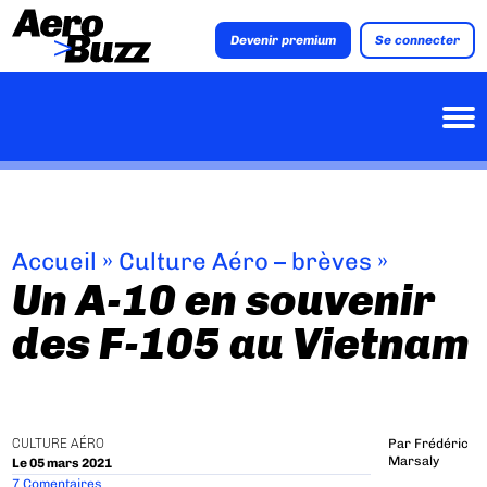
Devenir premium
Se connecter
Accueil
»
Culture Aéro – brèves
»
Un A-10 en souvenir
des F-105 au Vietnam
CULTURE AÉRO
Par
Frédéric
Marsaly
Le 05 mars 2021
7 Comentaires