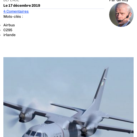
DÉFENSE
Par
Gil Roy
Le 17 décembre 2019
4 Comentaires
Mots-clés :
Airbus
C295
irlande