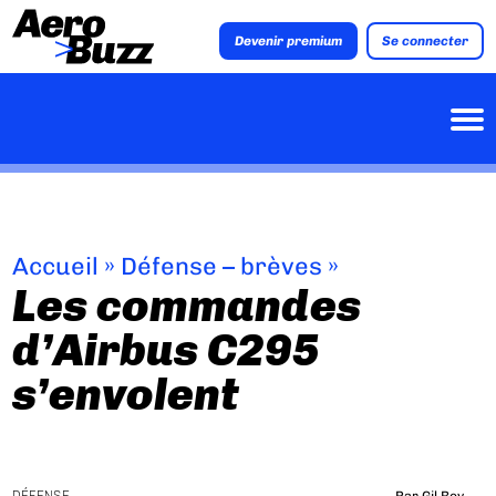
Devenir premium
Se connecter
Accueil
»
Défense – brèves
»
Les commandes
d’Airbus C295
s’envolent