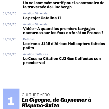
Un vol commémoratif pour le centenaire de
la traversée de Lindbergh
01/08/26
Aviation Générale
Le projet Catalina II
31/07/26
Aviation Générale
Vidéo – A quand les premiers largages
nocturnes sur les feux de forêt en France ?
31/07/26
Défense
Le drone U145 d’Airbus Helicopters fait des
petits
31/07/26
Aviation d'Affaires
Le Cessna Citation CJ3 Gen3 effectue son
premier vol
CULTURE AÉRO
La Cigogne, de Guynemer à
Hispano-Suiza