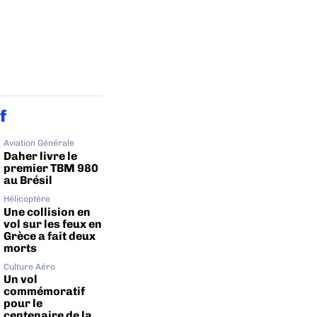
f
Aviation Générale
Daher livre le
premier TBM 980
au Brésil
Hélicoptère
Une collision en
vol sur les feux en
Grèce a fait deux
morts
Culture Aéro
Un vol
commémoratif
pour le
centenaire de la