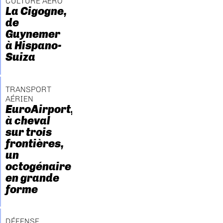
CULTURE AÉRO
La Cigogne,
de
Guynemer
à Hispano-
Suiza
TRANSPORT
AÉRIEN
EuroAirport,
à cheval
sur trois
frontières,
un
octogénaire
en grande
forme
DÉFENSE