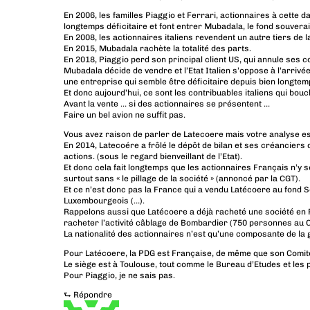
En 2006, les familles Piaggio et Ferrari, actionnaires à cette
longtemps déficitaire et font entrer Mubadala, le fond souver
En 2008, les actionnaires italiens revendent un autre tiers de la
En 2015, Mubadala rachète la totalité des parts.
En 2018, Piaggio perd son principal client US, qui annule ses 
Mubadala décide de vendre et l’Etat Italien s’oppose à l’arrivée
une entreprise qui semble être déficitaire depuis bien longtem
Et donc aujourd’hui, ce sont les contribuables italiens qui bouc
Avant la vente … si des actionnaires se présentent …
Faire un bel avion ne suffit pas.
Vous avez raison de parler de Latecoere mais votre analyse es
En 2014, Latecoére a frôlé le dépôt de bilan et ses créanciers 
actions. (sous le regard bienveillant de l’Etat).
Et donc cela fait longtemps que les actionnaires Français n’y 
surtout sans « le pillage de la société » (annoncé par la CGT).
Et ce n’est donc pas la France qui a vendu Latécoere au fond S
Luxembourgeois (…).
Rappelons aussi que Latécoere a déjà racheté une société en P
racheter l’activité câblage de Bombardier (750 personnes au 
La nationalité des actionnaires n’est qu’une composante de la 
Pour Latécoere, la PDG est Française, de même que son Comité
Le siège est à Toulouse, tout comme le Bureau d’Etudes et les 
Pour Piaggio, je ne sais pas.
⮑
Répondre