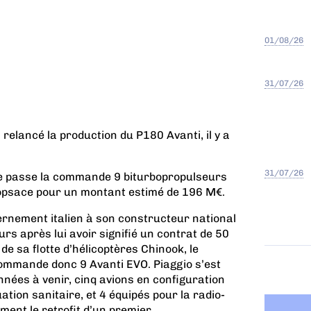
01/08/26
31/07/26
 relancé la production du P180 Avanti, il y a
31/07/26
nse passe la commande 9 biturbopropulseurs
ropsace pour un montant estimé de 196 M€.
rnement italien à son constructeur national
rs après lui avoir signifié un contrat de 50
e sa flotte d’hélicoptères Chinook, le
commande donc 9 Avanti EVO. Piaggio s’est
nnées à venir, cinq avions en configuration
tion sanitaire, et 4 équipés pour la radio-
ent le retrofit d’un premier...