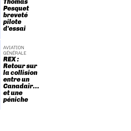
Thomas
Pesquet
breveté
pilote
d'essai
AVIATION
GÉNÉRALE
REX :
Retour sur
la collision
entre un
Canadair…
et une
péniche