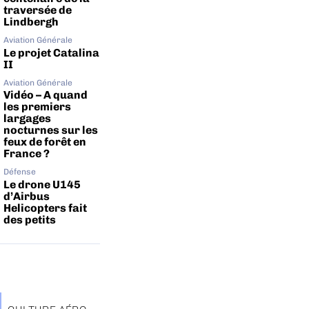
traversée de
Lindbergh
Aviation Générale
Le projet Catalina
II
Aviation Générale
Vidéo – A quand
les premiers
largages
nocturnes sur les
feux de forêt en
France ?
Défense
Le drone U145
d’Airbus
Helicopters fait
des petits