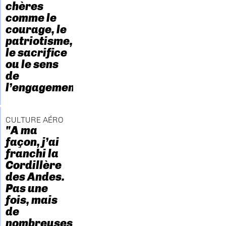
chères
comme le
courage, le
patriotisme,
le sacrifice
ou le sens
de
l’engagement."
CULTURE AÉRO
"A ma
façon, j’ai
franchi la
Cordillère
des Andes.
Pas une
fois, mais
de
nombreuses