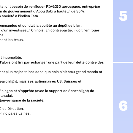
 date, ont besoin de renflouer PIAGGIO aerospace, entreprise
ain du gouvernement d’Abou Dabi à hauteur de 35 %.
 société à l’indien Tata.
commandes et conduit la société au dépôt de bilan.
 d’un investisseur Chinois. En contrepartie, il doit renflouer
ps.
hent les trous.
t incomplète.
d’alors ont fini par échanger une part de leur dette contre des
sont plus majoritaires sans que cela n’ait ému grand monde et
earchlight, mais ses actionnaires US, Suisses et
ologne et s’apprête (avec le support de Searchlight) de
Canada).
gouvernance de la société.
 de Direction.
principales usines.