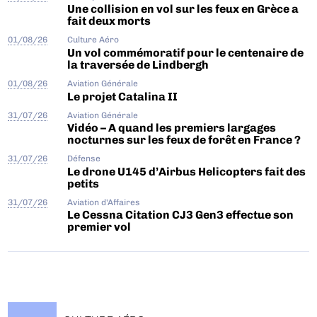
Une collision en vol sur les feux en Grèce a
fait deux morts
01/08/26
Culture Aéro
Un vol commémoratif pour le centenaire de
la traversée de Lindbergh
01/08/26
Aviation Générale
Le projet Catalina II
31/07/26
Aviation Générale
Vidéo – A quand les premiers largages
nocturnes sur les feux de forêt en France ?
31/07/26
Défense
Le drone U145 d’Airbus Helicopters fait des
petits
31/07/26
Aviation d'Affaires
Le Cessna Citation CJ3 Gen3 effectue son
premier vol