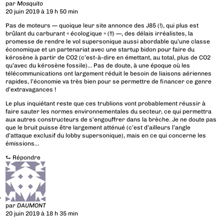
par
Mosquito
20 juin 2019 à 19 h 50 min
Pas de moteurs — quoique leur site annonce des J85 (!), qui plus est
brûlant du carburant « écologique » (!!) —, des délais irréalistes, la
promesse de rendre le vol supersonique aussi abordable qu’une classe
économique et un partenariat avec une startup bidon pour faire du
kérosène à partir de CO2 (c’est-à-dire en émettant, au total, plus de CO2
qu’avec du kérosène fossile)… Pas de doute, à une époque où les
télécommunications ont largement réduit le besoin de liaisons aériennes
rapides, l’économie va très bien pour se permettre de financer ce genre
d’extravagances !
Le plus inquiétant reste que ces trublions vont probablement réussir à
faire sauter les normes environnementales du secteur, ce qui permettra
aux autres constructeurs de s’engouffrer dans la brèche. Je ne doute pas
que le bruit puisse être largement atténué (c’est d’ailleurs l’angle
d’attaque exclusif du lobby supersonique), mais en ce qui concerne les
émissions…
⮑
Répondre
par
DAUMONT
20 juin 2019 à 18 h 35 min