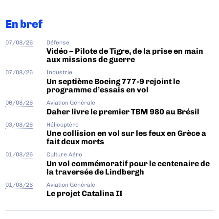
En bref
07/08/26
Défense
Vidéo – Pilote de Tigre, de la prise en main
aux missions de guerre
07/08/26
Industrie
Un septième Boeing 777-9 rejoint le
programme d’essais en vol
06/08/26
Aviation Générale
Daher livre le premier TBM 980 au Brésil
03/08/26
Hélicoptère
Une collision en vol sur les feux en Grèce a
fait deux morts
01/08/26
Culture Aéro
Un vol commémoratif pour le centenaire de
la traversée de Lindbergh
01/08/26
Aviation Générale
Le projet Catalina II