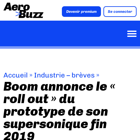
Devenir premium
Se connecter
Accueil
»
Industrie – brèves
»
Boom annonce le «
roll out » du
prototype de son
supersonique fin
2019