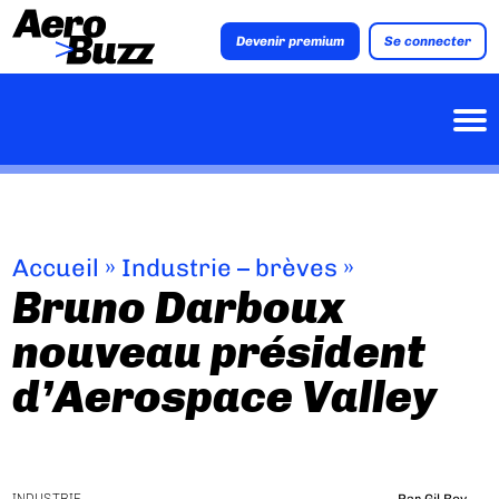
Devenir premium
Se connecter
Accueil
»
Industrie – brèves
»
Bruno Darboux
nouveau président
d’Aerospace Valley