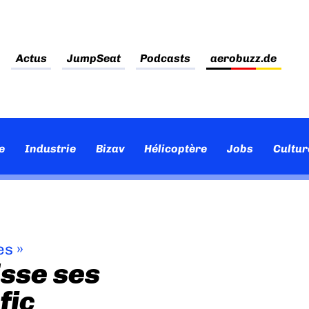
Actus
JumpSeat
Podcasts
aerobuzz.de
e
Industrie
Bizav
Hélicoptère
Jobs
Cultur
es
»
isse ses
fic