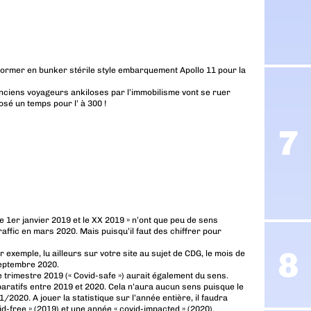
former en bunker stérile style embarquement Apollo 11 pour la
nciens voyageurs ankiloses par l’immobilisme vont se ruer
posé un temps pour l’ à 300 !
le 1er janvier 2019 et le XX 2019 » n’ont que peu de sens
ffic en mars 2020. Mais puisqu’il faut des chiffrer pour
xemple, lu ailleurs sur votre site au sujet de CDG, le mois de
septembre 2020.
trimestre 2019 (« Covid-safe ») aurait également du sens.
aratifs entre 2019 et 2020. Cela n’aura aucun sens puisque le
/2020. A jouer la statistique sur l’année entière, il faudra
d-free » (2019) et une année « covid-impacted » (2020).