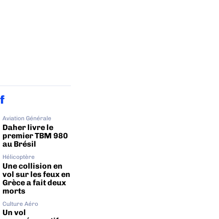
f
Aviation Générale
Daher livre le
premier TBM 980
au Brésil
Hélicoptère
Une collision en
vol sur les feux en
Grèce a fait deux
morts
Culture Aéro
Un vol