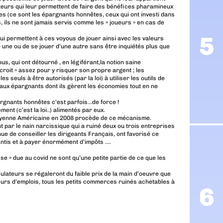
cateurs qui leur permettent de faire des bénéfices pharamineux
es (ce sont les épargnants honnêtes, ceux qui ont investi dans
es, ils ne sont jamais servis comme les « joueurs » en cas de
s qui permettent à ces voyous de jouer ainsi avec les valeurs
 une ou de se jouer d’une autre sans être inquiétés plus que
s, qui ont détourné , en légiférant,la notion saine
croit » assez pour y risquer son propre argent ; les
es seuls à être autorisés (par la loi) à utiliser les outils de
 aux épargnants dont ils gèrent les économies tout en ne
pargnants honnêtes c’est parfois…de force !
nt (c’est la loi..) alimentés par eux.
e moyenne Américaine en 2008 procède de ce mécanisme.
nt par le nain narcissique qui a ruiné deux ou trois entreprises
ue de conseiller les dirigeants Français, ont favorisé ce
antis et à payer énormément d’impôts ….
se » due au covid ne sont qu’une petite partie de ce que les
ulateurs se régaleront du faible prix de la main d’oeuvre que
eurs d’emplois, tous les petits commerces ruinés achetables à