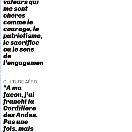
valeurs qui
me sont
chères
comme le
courage, le
patriotisme,
le sacrifice
ou le sens
de
l’engagement."
CULTURE AÉRO
"A ma
façon, j’ai
franchi la
Cordillère
des Andes.
Pas une
fois, mais