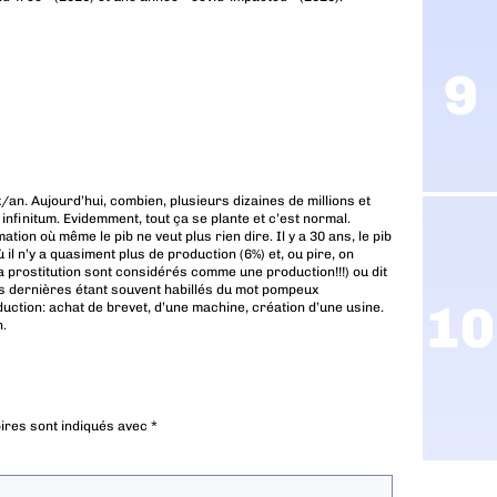
x/an. Aujourd’hui, combien, plusieurs dizaines de millions et
nfinitum. Evidemment, tout ça se plante et c’est normal.
ion où même le pib ne veut plus rien dire. Il y a 30 ans, le pib
où il n’y a quasiment plus de production (6%) et, ou pire, on
a prostitution sont considérés comme une production!!!) ou dit
s dernières étant souvent habillés du mot pompeux
duction: achat de brevet, d’une machine, création d’une usine.
n.
ires sont indiqués avec
*