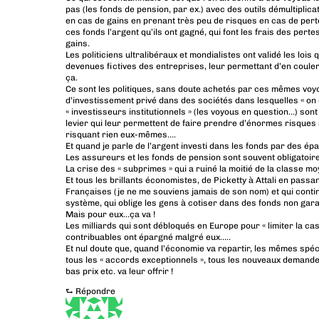
pas (les fonds de pension, par ex.) avec des outils démultipli
en cas de gains en prenant très peu de risques en cas de pert
ces fonds l’argent qu’ils ont gagné, qui font les frais des pert
gains.
Les politiciens ultralibéraux et mondialistes ont validé les loi
devenues fictives des entreprises, leur permettant d’en couler
ça.
Ce sont les politiques, sans doute achetés par ces mêmes voyou
d’investissement privé dans des sociétés dans lesquelles « on 
« investisseurs institutionnels » (les voyous en question…) sont l
levier qui leur permettent de faire prendre d’énormes risques
risquant rien eux-mêmes….
Et quand je parle de l’argent investi dans les fonds par des é
Les assureurs et les fonds de pension sont souvent obligatoireme
La crise des « subprimes » qui a ruiné la moitié de la class
Et tous les brillants économistes, de Picketty à Attali en passa
Françaises (je ne me souviens jamais de son nom) et qui contin
système, qui oblige les gens à cotiser dans des fonds non gar
Mais pour eux…ça va !
Les milliards qui sont débloqués en Europe pour « limiter la cas
contribuables ont épargné malgré eux…..
Et nul doute que, quand l’économie va repartir, les mêmes spéc
tous les « accords exceptionnels », tous les nouveaux demand
bas prix etc. va leur offrir !
⮑
Répondre