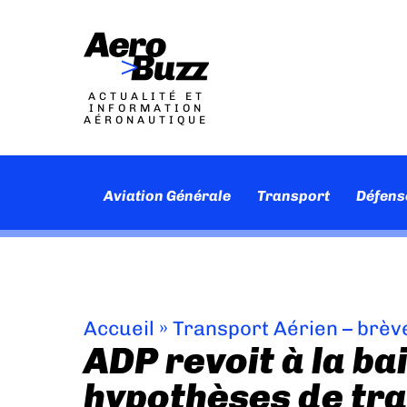
ACTUALITÉ ET
INFORMATION
AÉRONAUTIQUE
Aviation Générale
Transport
Défens
Accueil
»
Transport Aérien – brèv
ADP revoit à la ba
hypothèses de tra