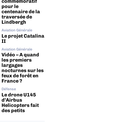
commémoratif
pour le
centenaire de la
traversée de
Lindbergh
Aviation Générale
Le projet Catalina
II
Aviation Générale
Vidéo – A quand
les premiers
largages
nocturnes sur les
feux de forêt en
France ?
Défense
Le drone U145
d’Airbus
Helicopters fait
des petits