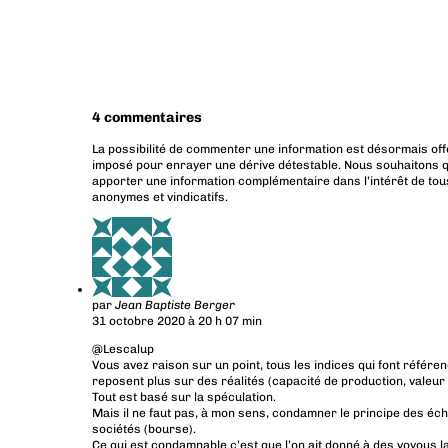
4 commentaires
La possibilité de commenter une information est désormais off
imposé pour enrayer une dérive détestable. Nous souhaitons q
apporter une information complémentaire dans l’intérêt de tous
anonymes et vindicatifs.
par
Jean Baptiste Berger
31 octobre 2020 à 20 h 07 min
@Lescalup
Vous avez raison sur un point, tous les indices qui font référ
reposent plus sur des réalités (capacité de production, valeur 
Tout est basé sur la spéculation.
Mais il ne faut pas, à mon sens, condamner le principe des éch
sociétés (bourse).
Ce qui est condamnable c’est que l’on ait donné à des voyous la 