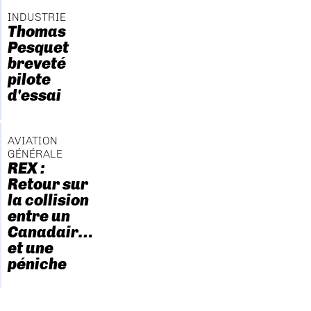
INDUSTRIE
Thomas
Pesquet
breveté
pilote
d'essai
AVIATION
GÉNÉRALE
REX :
Retour sur
la collision
entre un
Canadair…
et une
péniche