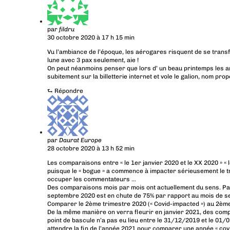
par
fildru
30 octobre 2020 à 17 h 15 min
Vu l’ambiance de l’époque, les aérogares risquent de se trans
lune avec 3 pax seulement, aie !
On peut néanmoins penser que lors d’ un beau printemps les a
subitement sur la billetterie internet et vole le galion, nom pro
⮑
Répondre
par
Daurat Europe
28 octobre 2020 à 13 h 52 min
Les comparaisons entre « le 1er janvier 2020 et le XX 2020 » « 
puisque le « bogue » a commence à impacter sérieusement le tra
occuper les commentateurs …
Des comparaisons mois par mois ont actuellement du sens. Par e
septembre 2020 est en chute de 75% par rapport au mois de 
Comparer le 2ème trimestre 2020 (« Covid-impacted ») au 2ème 
De la même manière on verra fleurir en janvier 2021, des comp
point de bascule n’a pas eu lieu entre le 31/12/2019 et le 01/01
attendre la fin de l’année 2021 pour comparer une année « covi