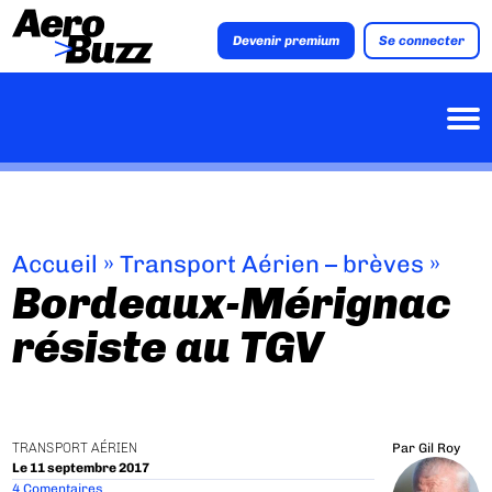
Devenir premium
Se connecter
Accueil
»
Transport Aérien – brèves
»
Bordeaux-Mérignac
résiste au TGV
TRANSPORT AÉRIEN
Par
Gil Roy
Le 11 septembre 2017
4 Comentaires