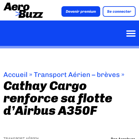
Devenir premium
Se connecter
Accueil
»
Transport Aérien – brèves
»
Cathay Cargo
renforce sa flotte
d’Airbus A350F