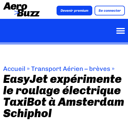
Devenir premium
Se connecter
Accueil
»
Transport Aérien – brèves
»
EasyJet expérimente
le roulage électrique
TaxiBot à Amsterdam
Schiphol