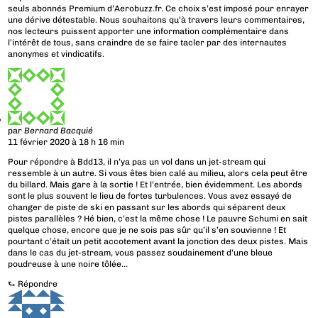
seuls abonnés Premium d’Aerobuzz.fr. Ce choix s’est imposé pour enrayer
une dérive détestable. Nous souhaitons qu’à travers leurs commentaires,
nos lecteurs puissent apporter une information complémentaire dans
l’intérêt de tous, sans craindre de se faire tacler par des internautes
anonymes et vindicatifs.
par
Bernard Bacquié
11 février 2020 à 18 h 16 min
Pour répondre à Bdd13, il n’ya pas un vol dans un jet-stream qui
ressemble à un autre. Si vous êtes bien calé au milieu, alors cela peut être
du billard. Mais gare à la sortie ! Et l’entrée, bien évidemment. Les abords
sont le plus souvent le lieu de fortes turbulences. Vous avez essayé de
changer de piste de ski en passant sur les abords qui séparent deux
pistes parallèles ? Hé bien, c’est la même chose ! Le pauvre Schumi en sait
quelque chose, encore que je ne sois pas sûr qu’il s’en souvienne ! Et
pourtant c’était un petit accotement avant la jonction des deux pistes. Mais
dans le cas du jet-stream, vous passez soudainement d’une bleue
poudreuse à une noire tôlée…
⮑
Répondre