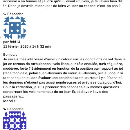
adressé à sa femme et j’ai cru qu’il lui disait « tu vois, je te l’avais bien dit
! ». Donc je devrais m’occuper de faire valider ce record, n’est-ce pas ?
⮑
Répondre
par
bdd13
11 février 2020 à 14 h 32 min
Bonjour,
Je serais très intéressé d’avoir un retour sur les conditions de vol dans le
jet en termes de turbulences : vols lisse, sur tôle ondulée, turb régulière,
modérée, forte ? Evidemment en fonction de la position par rapport au jet
(face tropicale, polaire, en-dessous du cœur, au-dessus, pile au coeur si
tant est qu’on puisse évaluer une position exacte, surtout il y a 20 ans où
les données n’étaient pas aussi nombreuses et précises qu’aujourd’hui.
Pour la rédaction, je suis preneur des réponses aux mêmes questions
concernant les vols nombreux de ce jour-là, et d’avoir l’avis des
passagers…
Merci !
⮑
Répondre