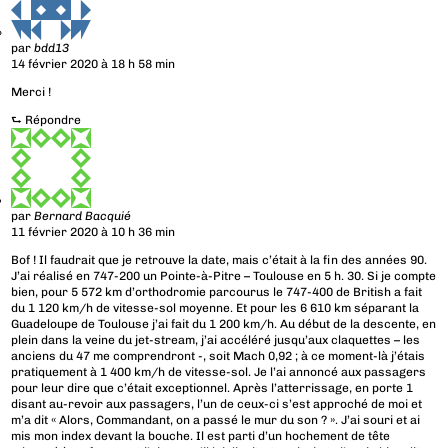
par
bdd13
14 février 2020 à 18 h 58 min
Merci !
⮑
Répondre
par
Bernard Bacquié
11 février 2020 à 10 h 36 min
Bof ! Il faudrait que je retrouve la date, mais c’était à la fin des années 90.
J’ai réalisé en 747-200 un Pointe-à-Pitre – Toulouse en 5 h. 30. Si je compte
bien, pour 5 572 km d’orthodromie parcourus le 747-400 de British a fait
du 1 120 km/h de vitesse-sol moyenne. Et pour les 6 610 km séparant la
Guadeloupe de Toulouse j’ai fait du 1 200 km/h. Au début de la descente, en
plein dans la veine du jet-stream, j’ai accéléré jusqu’aux claquettes – les
anciens du 47 me comprendront -, soit Mach 0,92 ; à ce moment-là j’étais
pratiquement à 1 400 km/h de vitesse-sol. Je l’ai annoncé aux passagers
pour leur dire que c’était exceptionnel. Après l’atterrissage, en porte 1
disant au-revoir aux passagers, l’un de ceux-ci s’est approché de moi et
m’a dit « Alors, Commandant, on a passé le mur du son ? ». J’ai souri et ai
mis mon index devant la bouche. Il est parti d’un hochement de tête