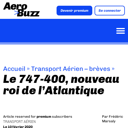
Devenir premium
Se connecter
Accueil
»
Transport Aérien – brèves
»
Le 747-400, nouveau
roi de l’Atlantique
Article reserved for
premium
subscribers
Par
Frédéric
Marsaly
TRANSPORT AÉRIEN
Le 10 février 2020