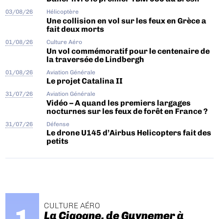
03/08/26
Hélicoptère
Une collision en vol sur les feux en Grèce a
fait deux morts
01/08/26
Culture Aéro
Un vol commémoratif pour le centenaire de
la traversée de Lindbergh
01/08/26
Aviation Générale
Le projet Catalina II
31/07/26
Aviation Générale
Vidéo – A quand les premiers largages
nocturnes sur les feux de forêt en France ?
31/07/26
Défense
Le drone U145 d’Airbus Helicopters fait des
petits
CULTURE AÉRO
La Cigogne, de Guynemer à