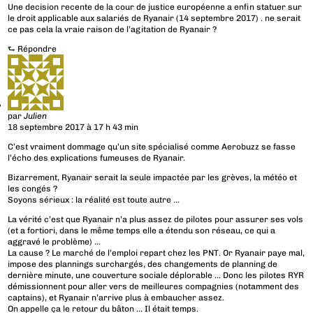
Une decision recente de la cour de justice européenne a enfin statuer sur
le droit applicable aux salariés de Ryanair (14 septembre 2017) . ne serait
ce pas cela la vraie raison de l’agitation de Ryanair ?
⮑
Répondre
par
Julien
18 septembre 2017 à 17 h 43 min
C’est vraiment dommage qu’un site spécialisé comme Aerobuzz se fasse
l’écho des explications fumeuses de Ryanair.
Bizarrement, Ryanair serait la seule impactée par les grèves, la météo et
les congés ?
Soyons sérieux : la réalité est toute autre …
La vérité c’est que Ryanair n’a plus assez de pilotes pour assurer ses vols
(et a fortiori, dans le même temps elle a étendu son réseau, ce qui a
aggravé le problème) …
La cause ? Le marché de l’emploi repart chez les PNT. Or Ryanair paye mal,
impose des plannings surchargés, des changements de planning de
dernière minute, une couverture sociale déplorable … Donc les pilotes RYR
démissionnent pour aller vers de meilleures compagnies (notamment des
captains), et Ryanair n’arrive plus à embaucher assez.
On appelle ça le retour du bâton … Il était temps.