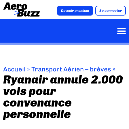
Devenir premium
Se connecter
Accueil
»
Transport Aérien – brèves
»
Ryanair annule 2.000
vols pour
convenance
personnelle