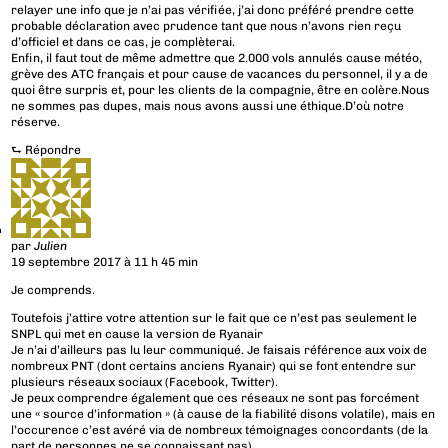
relayer une info que je n’ai pas vérifiée, j’ai donc préféré prendre cette
probable déclaration avec prudence tant que nous n’avons rien reçu
d’officiel et dans ce cas, je complèterai.
Enfin, il faut tout de même admettre que 2.000 vols annulés cause météo,
grève des ATC français et pour cause de vacances du personnel, il y a de
quoi être surpris et, pour les clients de la compagnie, être en colère.Nous
ne sommes pas dupes, mais nous avons aussi une éthique.D’où notre
réserve.
⮑
Répondre
par
Julien
19 septembre 2017 à 11 h 45 min
Je comprends.
Toutefois j’attire votre attention sur le fait que ce n’est pas seulement le
SNPL qui met en cause la version de Ryanair
Je n’ai d’ailleurs pas lu leur communiqué. Je faisais référence aux voix de
nombreux PNT (dont certains anciens Ryanair) qui se font entendre sur
plusieurs réseaux sociaux (Facebook, Twitter).
Je peux comprendre également que ces réseaux ne sont pas forcément
une « source d’information » (à cause de la fiabilité disons volatile), mais en
l’occurence c’est avéré via de nombreux témoignages concordants (de la
part de personnes ne se connaissant pas)