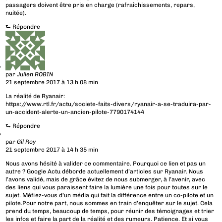
passagers doivent être pris en charge (rafraîchissements, repars,
nuitée).
⮑
Répondre
par
Julien ROBIN
21 septembre 2017 à 13 h 08 min
La réalité de Ryanair:
https://www.rtl.fr/actu/societe-faits-divers/ryanair-a-se-traduira-par-
un-accident-alerte-un-ancien-pilote-7790174144
⮑
Répondre
par
Gil Roy
21 septembre 2017 à 14 h 35 min
Nous avons hésité à valider ce commentaire. Pourquoi ce lien et pas un
autre ? Google Actu déborde actuellement d’articles sur Ryanair. Nous
l’avons validé, mais de grâce évitez de nous submerger, à l’avenir, avec
des liens qui vous paraissent faire la lumière une fois pour toutes sur le
sujet. Méfiez-vous d’un média qui fait la différence entre un co-pilote et un
pilote.Pour notre part, nous sommes en train d’enquêter sur le sujet. Cela
prend du temps, beaucoup de temps, pour réunir des témoignages et trier
les infos et faire la part de la réalité et des rumeurs. Patience. Et si vous