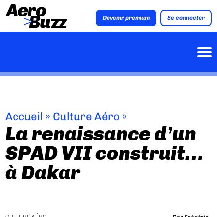
Devenir premium
Se connecter
Accueil
»
Culture Aéro
»
La renaissance d’un
SPAD VII construit…
à Dakar