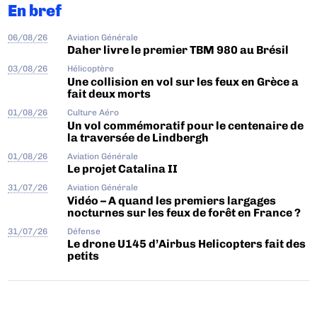
En bref
06/08/26
Aviation Générale
Daher livre le premier TBM 980 au Brésil
03/08/26
Hélicoptère
Une collision en vol sur les feux en Grèce a
fait deux morts
01/08/26
Culture Aéro
Un vol commémoratif pour le centenaire de
la traversée de Lindbergh
01/08/26
Aviation Générale
Le projet Catalina II
31/07/26
Aviation Générale
Vidéo – A quand les premiers largages
nocturnes sur les feux de forêt en France ?
31/07/26
Défense
Le drone U145 d’Airbus Helicopters fait des
petits