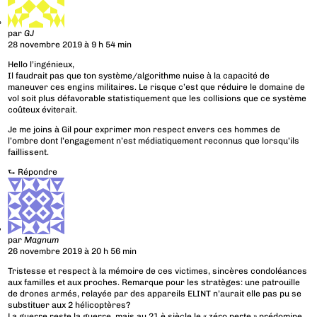
par
GJ
28 novembre 2019 à 9 h 54 min
Hello l’ingénieux,
Il faudrait pas que ton système/algorithme nuise à la capacité de
maneuver ces engins militaires. Le risque c’est que réduire le domaine de
vol soit plus défavorable statistiquement que les collisions que ce système
coûteux éviterait.
Je me joins à Gil pour exprimer mon respect envers ces hommes de
l’ombre dont l’engagement n’est médiatiquement reconnus que lorsqu’ils
faillissent.
⮑
Répondre
par
Magnum
26 novembre 2019 à 20 h 56 min
Tristesse et respect à la mémoire de ces victimes, sincères condoléances
aux familles et aux proches. Remarque pour les stratèges: une patrouille
de drones armés, relayée par des appareils ELINT n’aurait elle pas pu se
substituer aux 2 hélicoptères?
La guerre reste la guerre, mais au 21 è siècle le « zéro perte » prédomine