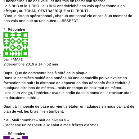
« borderline » de ces vols , et des fois en formation serrée !
Le 5 RHC et le 1 RHC , le 3 RHC ont défriché ces vols opérationnels en
afrique , au TCHAD, CENTRAFRIQUE et DJIBOUTI .
C’est le risque opérationnel , chacun est passé ric et rac à un moment de
ces vols une nuit ou une autre.. …RESPECT
⮑
Répondre
par
FMAFD
2 décembre 2019 à 14 h 52 min
Oups ! Que de commentaires à côté de la plaque !
Dans la première moitié des années 80 une escadrille pouvait voler en
formation de nuit : la distance de séparation des aéronefs était réduite à
quelques dizaines de mètres… mais en temps de paix tout de même.
Lors d’un virage, l’intérieur avait le badin dans le coma et l’extérieur était
en deuxième butée…
Quant à l’imbécile de base qui vient s’étaler en fadaises en nous parlant de
plan de vol, les bras m’en tombent.
* au Mali : combat + nuit de niveau 5 + …
J’adresse un respectueux salut à mes frères d’armes.
⮑
Répondre