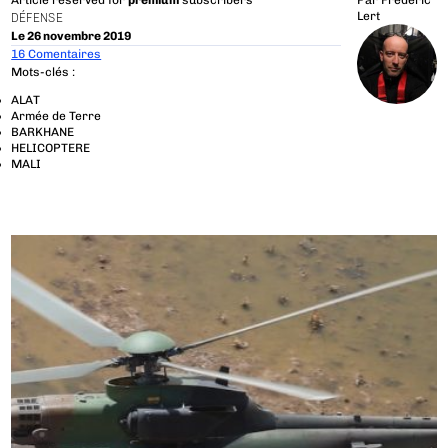
Article reserved for
premium
subscribers
Par
Frédéric
Lert
DÉFENSE
Le 26 novembre 2019
16 Comentaires
Mots-clés :
ALAT
Armée de Terre
BARKHANE
HELICOPTERE
MALI