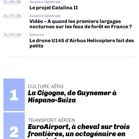
01/08/26
Aviation Générale
Le projet Catalina II
31/07/26
Aviation Générale
Vidéo – A quand les premiers largages
nocturnes sur les feux de forêt en France ?
31/07/26
Défense
Le drone U145 d’Airbus Helicopters fait des
petits
CULTURE AÉRO
La Cigogne, de Guynemer à
Hispano-Suiza
TRANSPORT AÉRIEN
EuroAirport, à cheval sur trois
frontières, un octogénaire en