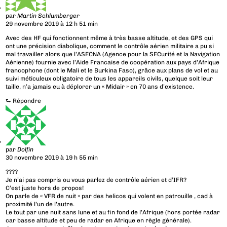
par
Martin Schlumberger
29 novembre 2019 à 12 h 51 min
Avec des HF qui fonctionnent même à très basse altitude, et des GPS qui
ont une précision diabolique, comment le contrôle aérien militaire a pu si
mal travailler alors que l’ASECNA (Agence pour la SECurité et la Navigation
Aérienne) fournie avec l’Aide Francaise de coopération aux pays d’Afrique
francophone (dont le Mali et le Burkina Faso), grâce aux plans de vol et au
suivi méticuleux obligatoire de tous les appareils civils, quelque soit leur
taille, n’a jamais eu à déplorer un « Midair » en 70 ans d’existence.
⮑
Répondre
par
Dolfin
30 novembre 2019 à 19 h 55 min
????
Je n’ai pas compris ou vous parlez de contrôle aérien et d’IFR?
C’est juste hors de propos!
On parle de « VFR de nuit » par des helicos qui volent en patrouille , cad à
proximité l’un de l’autre.
Le tout par une nuit sans lune et au fin fond de l’Afrique (hors portée radar
car basse altitude et peu de radar en Afrique en règle générale).