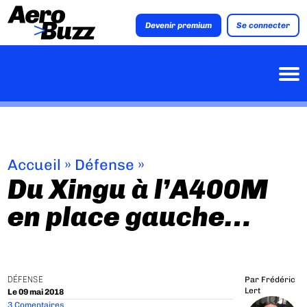
Devenir premium
Se connecter
Accueil
»
Défense
»
Du Xingu à l’A400M
en place gauche…
DÉFENSE
Par
Frédéric
Lert
Le 09 mai 2018
3 Comentaires