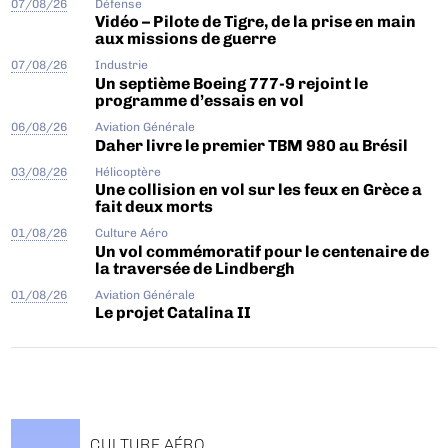
07/08/26
Défense
Vidéo – Pilote de Tigre, de la prise en main
aux missions de guerre
07/08/26
Industrie
Un septième Boeing 777-9 rejoint le
programme d’essais en vol
06/08/26
Aviation Générale
Daher livre le premier TBM 980 au Brésil
03/08/26
Hélicoptère
Une collision en vol sur les feux en Grèce a
fait deux morts
01/08/26
Culture Aéro
Un vol commémoratif pour le centenaire de
la traversée de Lindbergh
01/08/26
Aviation Générale
Le projet Catalina II
CULTURE AÉRO