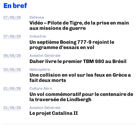
En bref
07/08/26
Défense
Vidéo – Pilote de Tigre, de la prise en main
aux missions de guerre
07/08/26
Industrie
Un septième Boeing 777-9 rejoint le
programme d’essais en vol
06/08/26
Aviation Générale
Daher livre le premier TBM 980 au Brésil
03/08/26
Hélicoptère
Une collision en vol sur les feux en Grèce a
fait deux morts
01/08/26
Culture Aéro
Un vol commémoratif pour le centenaire de
la traversée de Lindbergh
01/08/26
Aviation Générale
Le projet Catalina II