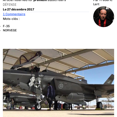
Article reserved for
premium
subscribers
Par
Frédéric
Lert
DÉFENSE
Le 27 décembre 2017
1 Commentaire
Mots-clés :
F-35
NORVEGE