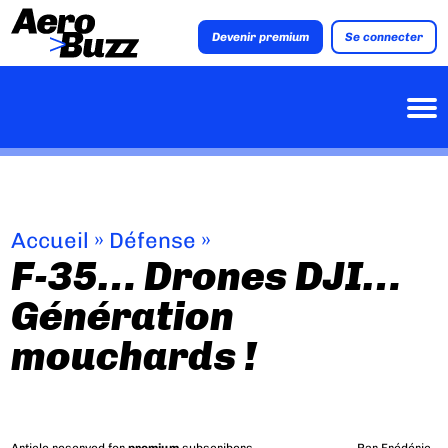
Devenir premium
Se connecter
Accueil
»
Défense
»
F-35… Drones DJI…
Génération
mouchards !