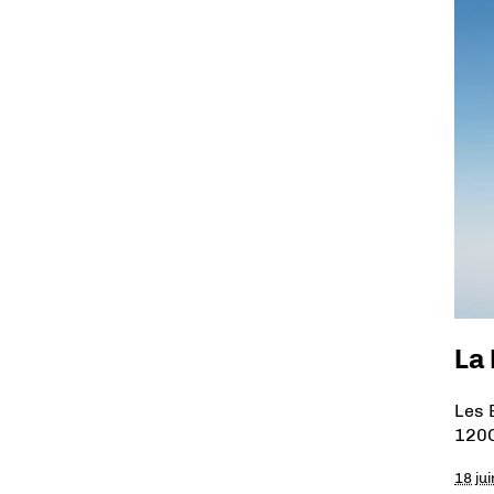
La 
Les 
120C
18 ju