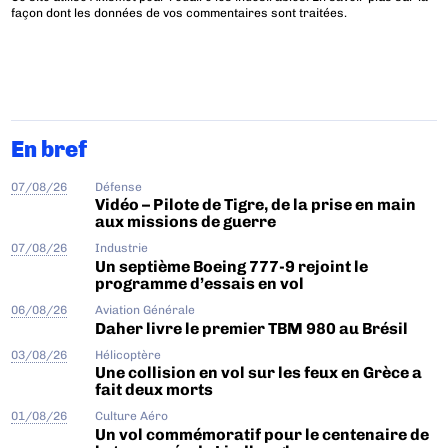
façon dont les données de vos commentaires sont traitées
.
En bref
07/08/26
Défense
Vidéo – Pilote de Tigre, de la prise en main
aux missions de guerre
07/08/26
Industrie
Un septième Boeing 777-9 rejoint le
programme d’essais en vol
06/08/26
Aviation Générale
Daher livre le premier TBM 980 au Brésil
03/08/26
Hélicoptère
Une collision en vol sur les feux en Grèce a
fait deux morts
01/08/26
Culture Aéro
Un vol commémoratif pour le centenaire de