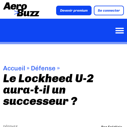
Devenir premium
Se connecter
Accueil
»
Défense
»
Le Lockheed U-2
aura-t-il un
successeur ?