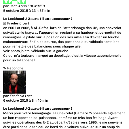
par
Jean-Loup FROMMER
5 octobre 2015 à 13 h 37 min
Le Lockheed U-2 aura-t-il un successeur ?
@ Frédéric Lert
en 2001 et 2002, à Al -Dafra, lors de l’atterrissage des U2, une chevrolet
suivait sur le taxyway l’appareil en restant à sa hauteur, et permettait de
renseigner le pilote sur la position des ses ailes afin d’éviter un touché
malencontreux. En fin de course, des personnels du véhicule sortaient
pour remettre des balancines sous chaque aile.
Voir photo jointe, véhicule sur la gauche.
Ce qui m’a toujours marqué au décollage, c’est la vitesse ascensionnelle
pour un tel appareil.
⮑
Répondre
par
Frederic Lert
6 octobre 2015 à 8 h 40 min
Le Lockheed U-2 aura-t-il un successeur ?
Merci pour votre témoignage. La Chevrolet (Camaro ?) possède également
un bon rapport poids-puissance…et même un très bon freinage. Ayant
suivi les opérations des U-2 au départ d’Istres vers 1995, je me souviens
être parti dans le tableau de bord de la voiture suiveuse sur un coup de