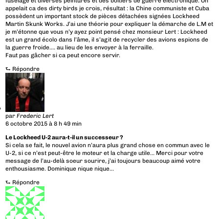
fuselage et diverses peintures et des boitiers de guerre électronique. On
appelait ca des dirty birds je crois, résultat : la Chine communiste et Cuba
possèdent un important stock de pièces détachées signées Lockheed
Martin Skunk Works. J’ai une théorie pour expliquer la démarche de L.M et
je m’étonne que vous n’y ayez point pensé chez monsieur Lert : Lockheed
est un grand écolo dans l’âme, il s’agit de recycler des avions espions de
la guerre froide…. au lieu de les envoyer à la ferraille.
Faut pas gâcher si ca peut encore servir.
⮑
Répondre
par
Frederic Lert
6 octobre 2015 à 8 h 49 min
Le Lockheed U-2 aura-t-il un successeur ?
Si cela se fait, le nouvel avion n’aura plus grand chose en commun avec le
U-2, si ce n’est peut-être le moteur et la charge utile… Merci pour votre
message de l’au-delà soeur sourire, j’ai toujours beaucoup aimé votre
enthousiasme. Dominique nique nique…
⮑
Répondre