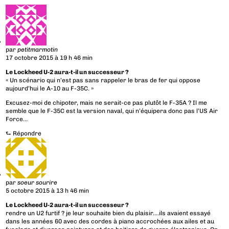
par
petitmarmotin
17 octobre 2015 à 19 h 46 min
Le Lockheed U-2 aura-t-il un successeur ?
« Un scénario qui n’est pas sans rappeler le bras de fer qui oppose
aujourd’hui le A-10 au F-35C. »
Excusez-moi de chipoter, mais ne serait-ce pas plutôt le F-35A ? Il me
semble que le F-35C est la version naval, qui n’équipera donc pas l’US Air
Force…
⮑
Répondre
par
soeur sourire
5 octobre 2015 à 13 h 46 min
Le Lockheed U-2 aura-t-il un successeur ?
rendre un U2 furtif ? je leur souhaite bien du plaisir….ils avaient essayé
dans les années 60 avec des cordes à piano accrochées aux ailes et au