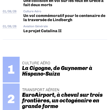
Une collision en vol sur les feux en Grèce a
fait deux morts
01/08/26
Culture Aéro
Un vol commémoratif pour le centenaire de
la traversée de Lindbergh
01/08/26
Aviation Générale
Le projet Catalina II
CULTURE AÉRO
La Cigogne, de Guynemer à
Hispano-Suiza
TRANSPORT AÉRIEN
EuroAirport, à cheval sur trois
frontières, un octogénaire en
grande forme