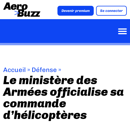
Devenir premium
Se connecter
Accueil
»
Défense
»
Le ministère des
Armées officialise sa
commande
d’hélicoptères