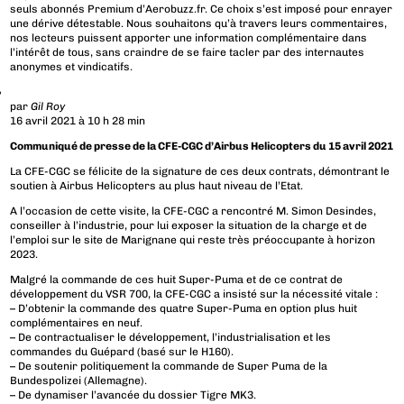
seuls abonnés Premium d’Aerobuzz.fr. Ce choix s’est imposé pour enrayer
une dérive détestable. Nous souhaitons qu’à travers leurs commentaires,
nos lecteurs puissent apporter une information complémentaire dans
l’intérêt de tous, sans craindre de se faire tacler par des internautes
anonymes et vindicatifs.
par
Gil Roy
16 avril 2021 à 10 h 28 min
Communiqué de presse de la CFE-CGC d’Airbus Helicopters du 15 avril 2021
La CFE-CGC se félicite de la signature de ces deux contrats, démontrant le
soutien à Airbus Helicopters au plus haut niveau de l’Etat.
A l’occasion de cette visite, la CFE-CGC a rencontré M. Simon Desindes,
conseiller à l’industrie, pour lui exposer la situation de la charge et de
l’emploi sur le site de Marignane qui reste très préoccupante à horizon
2023.
Malgré la commande de ces huit Super-Puma et de ce contrat de
développement du VSR 700, la CFE-CGC a insisté sur la nécessité vitale :
– D’obtenir la commande des quatre Super-Puma en option plus huit
complémentaires en neuf.
– De contractualiser le développement, l’industrialisation et les
commandes du Guépard (basé sur le H160).
– De soutenir politiquement la commande de Super Puma de la
Bundespolizei (Allemagne).
– De dynamiser l’avancée du dossier Tigre MK3.