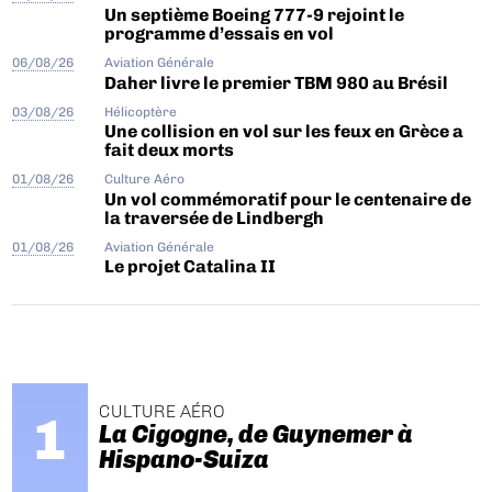
Un septième Boeing 777-9 rejoint le
programme d’essais en vol
06/08/26
Aviation Générale
Daher livre le premier TBM 980 au Brésil
03/08/26
Hélicoptère
Une collision en vol sur les feux en Grèce a
fait deux morts
01/08/26
Culture Aéro
Un vol commémoratif pour le centenaire de
la traversée de Lindbergh
01/08/26
Aviation Générale
Le projet Catalina II
CULTURE AÉRO
La Cigogne, de Guynemer à
Hispano-Suiza