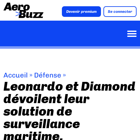
Devenir premium
Se connecter
Accueil
»
Défense
»
Leonardo et Diamond
dévoilent leur
solution de
surveillance
maritime.