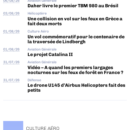
06/08/26
Aviation Générale
Daher livre le premier TBM 980 au Brésil
03/08/26
Hélicoptère
Une collision en vol sur les feux en Grèce a
fait deux morts
01/08/26
Culture Aéro
Un vol commémoratif pour le centenaire de
la traversée de Lindbergh
01/08/26
Aviation Générale
Le projet Catalina II
31/07/26
Aviation Générale
Vidéo – A quand les premiers largages
nocturnes sur les feux de forêt en France ?
31/07/26
Défense
Le drone U145 d’Airbus Helicopters fait des
petits
CULTURE AÉRO