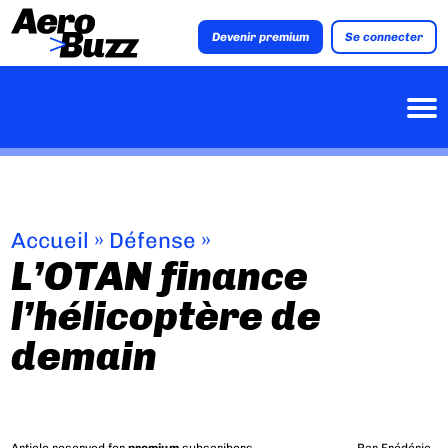
Devenir premium
Se connecter
Accueil
»
Défense
»
L’OTAN finance
l’hélicoptère de
demain