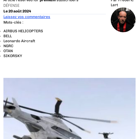
Article reserved for
premium
subscribers
Par
Frédéric
Lert
DÉFENSE
Le 20 août 2024
Laissez vos commentaires
Mots-clés :
AIRBUS HELICOPTERS
BELL
Leonardo Aircraft
NGRC
OTAN
SIKORSKY