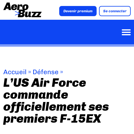
Devenir premium
Se connecter
Accueil
»
Défense
»
L’US Air Force
commande
officiellement ses
premiers F-15EX