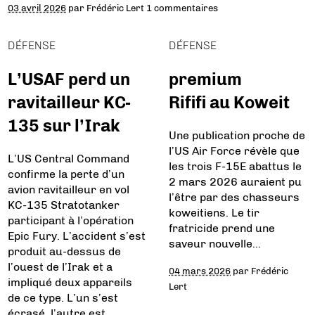
03 avril 2026
par
Frédéric Lert
1 commentaires
DÉFENSE
DÉFENSE
L’USAF perd un
premium
ravitailleur KC-
Rififi au Koweit
135 sur l’Irak
Une publication proche de
l’US Air Force révèle que
L’US Central Command
les trois F-15E abattus le
confirme la perte d’un
2 mars 2026 auraient pu
avion ravitailleur en vol
l’être par des chasseurs
KC-135 Stratotanker
koweitiens. Le tir
participant à l’opération
fratricide prend une
Epic Fury. L’accident s’est
saveur nouvelle…
produit au-dessus de
l’ouest de l’Irak et a
04 mars 2026
par
Frédéric
impliqué deux appareils
Lert
de ce type. L’un s’est
écrasé, l’autre est