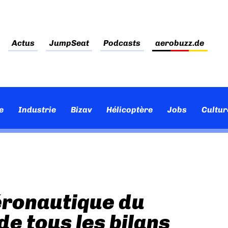
Actus
JumpSeat
Podcasts
aerobuzz.de
e
Industrie
Bizav
Hélicoptère
Jobs
Cultur
éronautique du
de tous les bilans