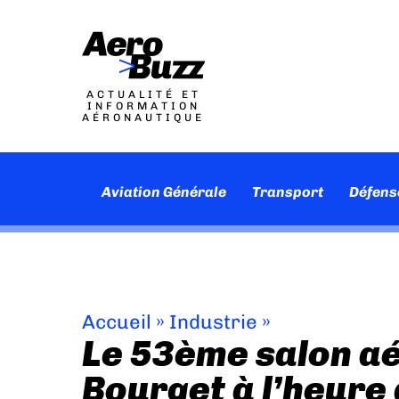
ACTUALITÉ ET
INFORMATION
AÉRONAUTIQUE
Aviation Générale
Transport
Défens
Accueil
»
Industrie
»
Le 53ème salon a
Bourget à l’heure 