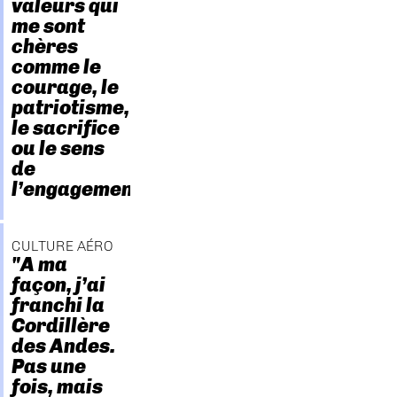
valeurs qui
me sont
chères
comme le
courage, le
patriotisme,
le sacrifice
ou le sens
de
l’engagement."
CULTURE AÉRO
"A ma
façon, j’ai
franchi la
Cordillère
des Andes.
Pas une
fois, mais