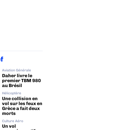
ef
Aviation Générale
Daher livre le
premier TBM 980
au Brésil
Hélicoptère
Une collision en
vol sur les feux en
Grèce a fait deux
morts
Culture Aéro
Un vol