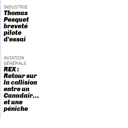
INDUSTRIE
Thomas
Pesquet
breveté
pilote
d'essai
AVIATION
GÉNÉRALE
REX :
Retour sur
la collision
entre un
Canadair…
et une
péniche