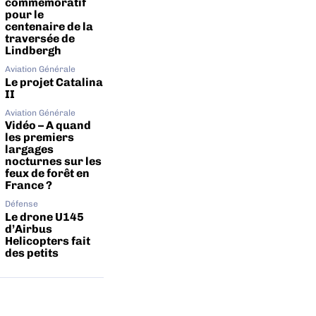
commémoratif
pour le
centenaire de la
traversée de
Lindbergh
Aviation Générale
Le projet Catalina
II
Aviation Générale
Vidéo – A quand
les premiers
largages
nocturnes sur les
feux de forêt en
France ?
Défense
Le drone U145
d’Airbus
Helicopters fait
des petits