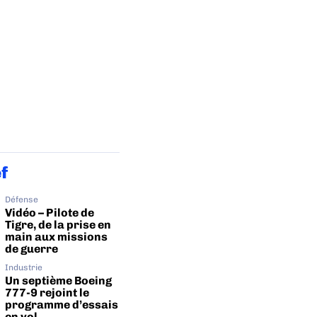
ef
Défense
Vidéo – Pilote de
Tigre, de la prise en
main aux missions
de guerre
Industrie
Un septième Boeing
777-9 rejoint le
programme d’essais
en vol