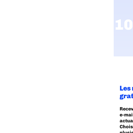
Les
gra
Recev
e-mai
actua
Chois
plusi