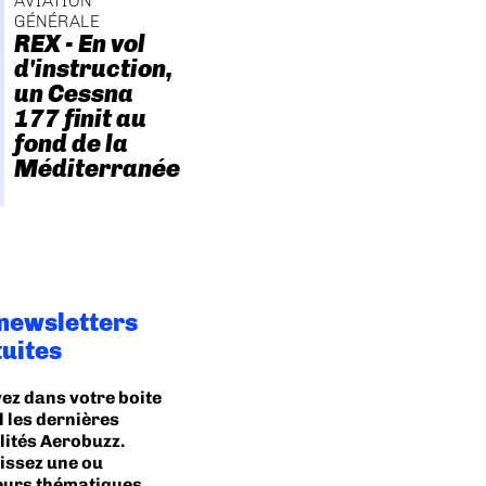
AVIATION
GÉNÉRALE
REX - En vol
d'instruction,
un Cessna
177 finit au
fond de la
Méditerranée
 newsletters
tuites
ez dans votre boite
l les dernières
lités Aerobuzz.
issez une ou
eurs thématiques