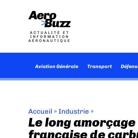
ACTUALITÉ ET
INFORMATION
AÉRONAUTIQUE
Aviation Générale
Transport
Défens
Accueil
»
Industrie
»
Le long amorçage d
française de carb