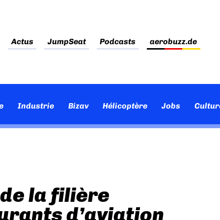
Actus
JumpSeat
Podcasts
aerobuzz.de
e
Industrie
Bizav
Hélicoptère
Jobs
Cultur
e la filière
urants d’aviation