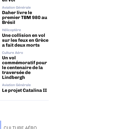
Aviation Générale
Daher livre le
premier TBM 980 au
Brésil
Hélicoptère
Une collision en vol
sur les feux en Grèce
a fait deux morts
Culture Aéro
Un vol
commémoratif pour
le centenaire de la
traversée de
Lindbergh
Aviation Générale
Le projet Catalina II
CULTURE AÉRO