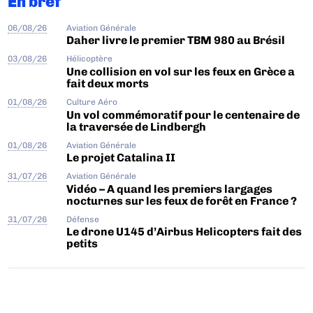
En bref
06/08/26
Aviation Générale
Daher livre le premier TBM 980 au Brésil
03/08/26
Hélicoptère
Une collision en vol sur les feux en Grèce a
fait deux morts
01/08/26
Culture Aéro
Un vol commémoratif pour le centenaire de
la traversée de Lindbergh
01/08/26
Aviation Générale
Le projet Catalina II
31/07/26
Aviation Générale
Vidéo – A quand les premiers largages
nocturnes sur les feux de forêt en France ?
31/07/26
Défense
Le drone U145 d’Airbus Helicopters fait des
petits