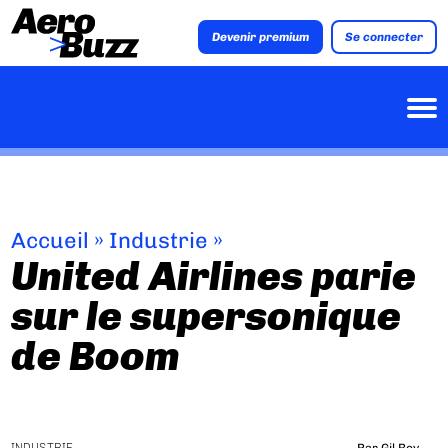
Devenir premium
Se connecter
Accueil
»
Industrie
»
United Airlines parie
sur le supersonique
de Boom