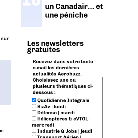
un Canadair… et
une péniche
.
 sur
Les newsletters
gratuites
Recevez dans votre boite
e-mail les dernières
actualités Aerobuzz.
Choisissez une ou
plusieurs thématiques ci-
dessous :
Quotidienne Intégrale
BizAv | lundi
Défense | mardi
Hélicoptères & eVTOL |
mercredi
ns
Industrie & Jobs | jeudi
Transport Aérien |