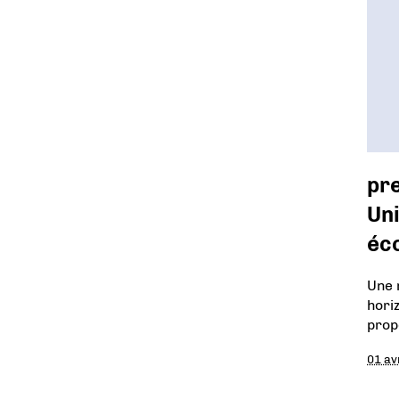
pr
Uni
éc
Une 
hori
prop
01 av