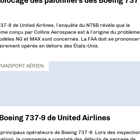
e blocage des palonniers des Boeing 737
737-8 de United Airlines, l’enquête du NTSB révèle que le
tème conçu par Collins Aerospace est à l’origine du problème
modèles NG et MAX sont concernés. La FAA doit se prononcer
tairement opérés en dehors des États-Unis.
RANSPORT AÉRIEN
Boeing 737-9 de United Airlines
es principaux opérateurs de Boeing 737-9. Lors des inspectio
ration), la compagnie a constaté des défauts de serrage de