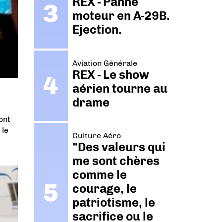
REX - Panne
moteur en A-29B.
Ejection.
Aviation Générale
REX - Le show
aérien tourne au
drame
ont
 le
Culture Aéro
"Des valeurs qui
me sont chères
comme le
courage, le
patriotisme, le
sacrifice ou le