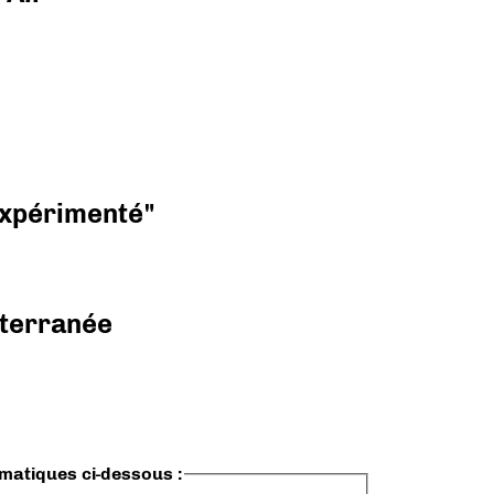
 expérimenté"
diterranée
ématiques ci-dessous :