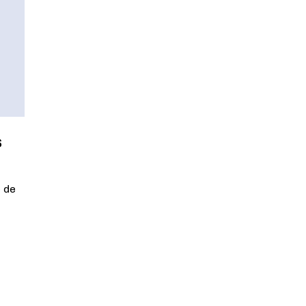
s
e de