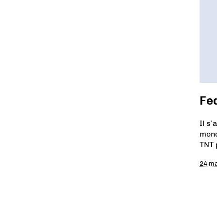
Fed
Il s
mond
TNT 
24 m