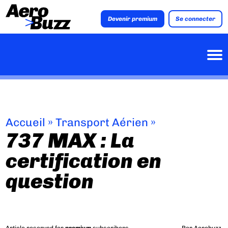
Devenir premium
Se connecter
Accueil
»
Transport Aérien
»
737 MAX : La
certification en
question