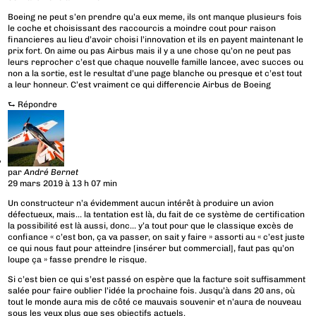
Boeing ne peut s’en prendre qu’a eux meme, ils ont manque plusieurs fois
le coche et choisissant des raccourcis a moindre cout pour raison
financieres au lieu d’avoir choisi l’innovation et ils en payent maintenant le
prix fort. On aime ou pas Airbus mais il y a une chose qu’on ne peut pas
leurs reprocher c’est que chaque nouvelle famille lancee, avec succes ou
non a la sortie, est le resultat d’une page blanche ou presque et c’est tout
a leur honneur. C’est vraiment ce qui differencie Airbus de Boeing
⮑
Répondre
par
André Bernet
29 mars 2019 à 13 h 07 min
Un constructeur n’a évidemment aucun intérêt à produire un avion
défectueux, mais… la tentation est là, du fait de ce système de certification
la possibilité est là aussi, donc… y’a tout pour que le classique excès de
confiance « c’est bon, ça va passer, on sait y faire » assorti au « c’est juste
ce qui nous faut pour atteindre [insérer but commercial], faut pas qu’on
loupe ça » fasse prendre le risque.
Si c’est bien ce qui s’est passé on espère que la facture soit suffisamment
salée pour faire oublier l’idée la prochaine fois. Jusqu’à dans 20 ans, où
tout le monde aura mis de côté ce mauvais souvenir et n’aura de nouveau
sous les yeux plus que ses objectifs actuels.