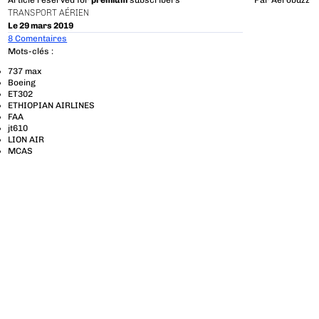
Article reserved for
premium
subscribers
Par
Aerobuzz
TRANSPORT AÉRIEN
Le 29 mars 2019
8 Comentaires
Mots-clés :
737 max
Boeing
ET302
ETHIOPIAN AIRLINES
FAA
jt610
LION AIR
MCAS