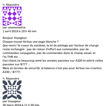
⮑
Répondre
par
anemometrix
1 avril 2019 à 19 h 40 min
Bonjour Voyageur,
Chaque nouvel Airbus une page blanche ?
Que nenni ! le coeur du système, la loi de pilotage par facteur de charge
reste inchangée : pas de retour d’effort aux commandes, pas de
commandes conjuguées, pas de commandes dans le champ visuel, et
l’A/THR etc …
Ceci étant j’ai beaucoup aimé les années passées sur A320 et adoré celles
passées sur B777 …
Mais en termes de sécurité, la balance n’est pas pour Airbus (ex crash(s)
A330 / B777)
⮑
Répondre
par
Voyageur
30 mars 2019 à 11 h 20 min