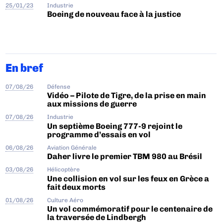
25/01/23
Industrie
Boeing de nouveau face à la justice
En bref
07/08/26
Défense
Vidéo – Pilote de Tigre, de la prise en main
aux missions de guerre
07/08/26
Industrie
Un septième Boeing 777-9 rejoint le
programme d’essais en vol
06/08/26
Aviation Générale
Daher livre le premier TBM 980 au Brésil
03/08/26
Hélicoptère
Une collision en vol sur les feux en Grèce a
fait deux morts
01/08/26
Culture Aéro
Un vol commémoratif pour le centenaire de
la traversée de Lindbergh