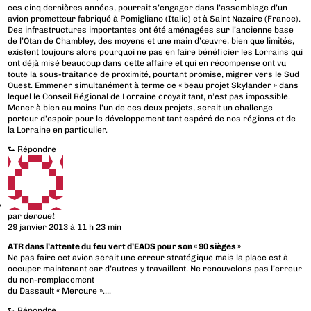
ces cinq dernières années, pourrait s’engager dans l’assemblage d’un
avion prometteur fabriqué à Pomigliano (Italie) et à Saint Nazaire (France).
Des infrastructures importantes ont été aménagées sur l’ancienne base
de l’Otan de Chambley, des moyens et une main d’œuvre, bien que limités,
existent toujours alors pourquoi ne pas en faire bénéficier les Lorrains qui
ont déjà misé beaucoup dans cette affaire et qui en récompense ont vu
toute la sous-traitance de proximité, pourtant promise, migrer vers le Sud
Ouest. Emmener simultanément à terme ce « beau projet Skylander » dans
lequel le Conseil Régional de Lorraine croyait tant, n’est pas impossible.
Mener à bien au moins l’un de ces deux projets, serait un challenge
porteur d’espoir pour le développement tant espéré de nos régions et de
la Lorraine en particulier.
⮑
Répondre
par
derouet
29 janvier 2013 à 11 h 23 min
ATR dans l’attente du feu vert d’EADS pour son « 90 sièges »
Ne pas faire cet avion serait une erreur stratégique mais la place est à
occuper maintenant car d’autres y travaillent. Ne renouvelons pas l’erreur
du non-remplacement
du Dassault « Mercure »….
⮑
Répondre