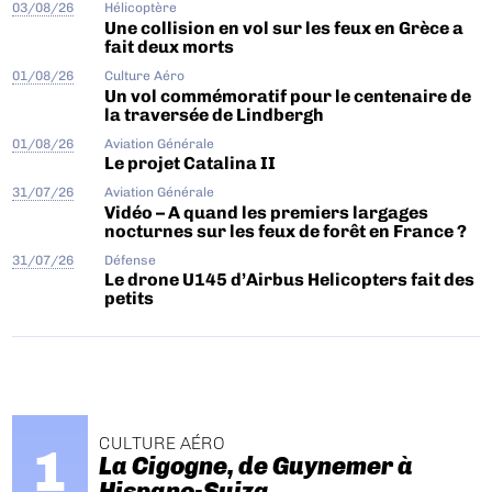
03/08/26
Hélicoptère
Une collision en vol sur les feux en Grèce a
fait deux morts
01/08/26
Culture Aéro
Un vol commémoratif pour le centenaire de
la traversée de Lindbergh
01/08/26
Aviation Générale
Le projet Catalina II
31/07/26
Aviation Générale
Vidéo – A quand les premiers largages
nocturnes sur les feux de forêt en France ?
31/07/26
Défense
Le drone U145 d’Airbus Helicopters fait des
petits
CULTURE AÉRO
La Cigogne, de Guynemer à
Hispano-Suiza