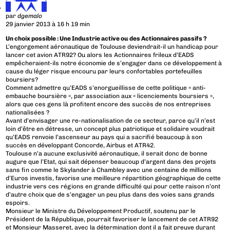
par
dgemalo
29 janvier 2013 à 16 h 19 min
Un choix possible : Une Industrie active ou des Actionnaires passifs ?
L’engorgement aéronautique de Toulouse deviendrait-il un handicap pour
lancer cet avion ATR92? Ou alors les Actionnaires frileux d’EADS
empêcheraient-ils notre économie de s’engager dans ce développement à
cause du léger risque encouru par leurs confortables portefeuilles
boursiers?
Comment admettre qu’EADS s’enorgueillisse de cette politique « anti-
embauche boursière », par association aux « licenciements boursiers »,
alors que ces gens là profitent encore des succès de nos entreprises
nationalisées ?
Avant d’envisager une re-nationalisation de ce secteur, parce qu’il n’est
loin d’être en détresse, un concept plus patriotique et solidaire voudrait
qu’EADS renvoie l’ascenseur au pays qui a sacrifié beaucoup à son
succès en développant Concorde, Airbus et ATR42.
Toulouse n’a aucune exclusivité aéronautique, il serait donc de bonne
augure que l’Etat, qui sait dépenser beaucoup d’argent dans des projets
sans fin comme le Skylander à Chambley avec une centaine de millions
d’Euros investis, favorise une meilleure répartition géographique de cette
industrie vers ces régions en grande difficulté qui pour cette raison n’ont
d’autre choix que de s’engager un peu plus dans des voies sans grands
espoirs.
Monsieur le Ministre du Développement Productif, soutenu par le
Président de la République, pourrait favoriser le lancement de cet ATR92
et Monsieur Masseret, avec la détermination dont il a fait preuve durant