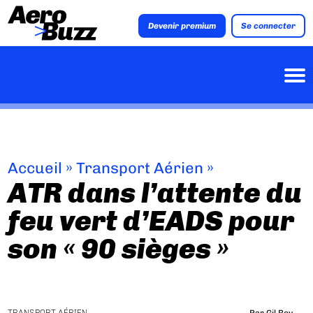
Devenir premium
Se connecter
Accueil
»
Transport Aérien
»
ATR dans l’attente du
feu vert d’EADS pour
son « 90 sièges »