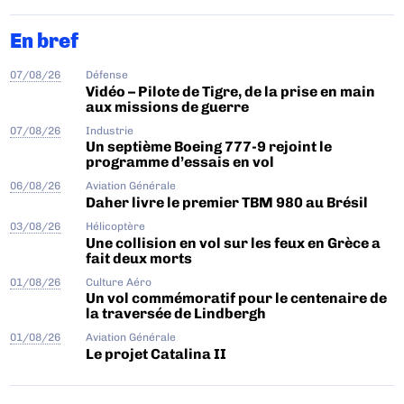
En bref
07/08/26
Défense
Vidéo – Pilote de Tigre, de la prise en main
aux missions de guerre
07/08/26
Industrie
Un septième Boeing 777-9 rejoint le
programme d’essais en vol
06/08/26
Aviation Générale
Daher livre le premier TBM 980 au Brésil
03/08/26
Hélicoptère
Une collision en vol sur les feux en Grèce a
fait deux morts
01/08/26
Culture Aéro
Un vol commémoratif pour le centenaire de
la traversée de Lindbergh
01/08/26
Aviation Générale
Le projet Catalina II