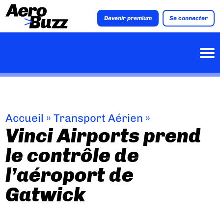
Devenir premium
Se connecter
Accueil
»
Transport Aérien
»
Vinci Airports prend
le contrôle de
l’aéroport de
Gatwick