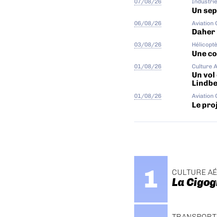
07/08/26
Industri
Un sep
06/08/26
Aviation
Daher 
03/08/26
Hélicopt
Une col
01/08/26
Culture 
Un vol
Lindb
01/08/26
Aviation
Le proj
CULTURE A
La Cigog
TRANSPORT