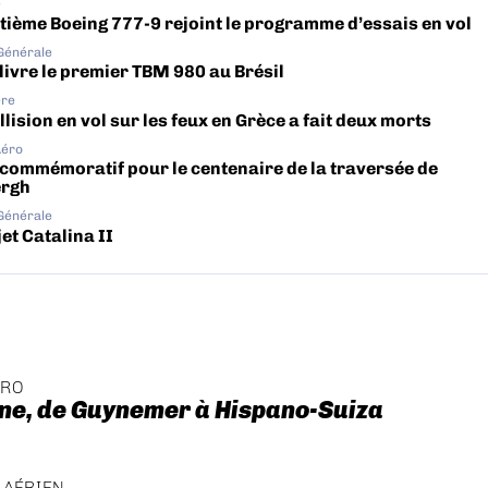
e
tième Boeing 777-9 rejoint le programme d’essais en vol
 Générale
livre le premier TBM 980 au Brésil
ère
lision en vol sur les feux en Grèce a fait deux morts
Aéro
 commémoratif pour le centenaire de la traversée de
ergh
 Générale
et Catalina II
ÉRO
ne, de Guynemer à Hispano-Suiza
 AÉRIEN