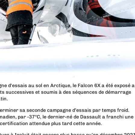
e d'essais au sol en Arctique, le Falcon 6X a été exposé 
uits successives et soumis à des séquences de démarrage
tin.
 terminer sa seconde campagne d’essais par temps froid.
adien, par -37°C, le dernier-né de Dassault a franchi une
 certification attendue plus tard cette année.
ature à Iqaluit était encore plus basse qu’en décembre 2021